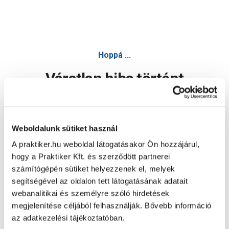
Hoppá ...
Váratlan hiba történt
Dolgozunk a hiba javításán. Egy kis türelmet kérünk.
Weboldalunk sütiket használ
A praktiker.hu weboldal látogatásakor Ön hozzájárul,
Oldal újratöltése
hogy a Praktiker Kft. és szerződött partnerei
számítógépén sütiket helyezzenek el, melyek
segítségével az oldalon tett látogatásának adatait
webanalitikai és személyre szóló hirdetések
megjelenítése céljából felhasználják. Bővebb információ
az adatkezelési tájékoztatóban.