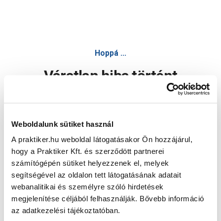
Hoppá ...
Váratlan hiba történt
Dolgozunk a hiba javításán. Egy kis türelmet kérünk.
Weboldalunk sütiket használ
A praktiker.hu weboldal látogatásakor Ön hozzájárul,
Oldal újratöltése
hogy a Praktiker Kft. és szerződött partnerei
számítógépén sütiket helyezzenek el, melyek
segítségével az oldalon tett látogatásának adatait
webanalitikai és személyre szóló hirdetések
megjelenítése céljából felhasználják. Bővebb információ
az adatkezelési tájékoztatóban.