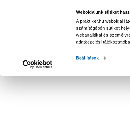
Weboldalunk sütiket hasz
A praktiker.hu weboldal lá
számítógépén sütiket helye
webanalitikai és személyre
adatkezelési tájékoztatób
Beállítások