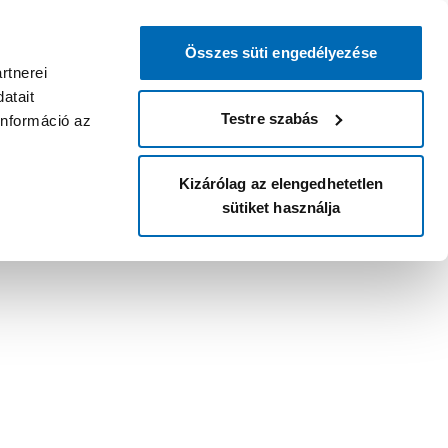
Összes süti engedélyezése
rtnerei
atait
Testre szabás
információ az
Kizárólag az elengedhetetlen
sütiket használja