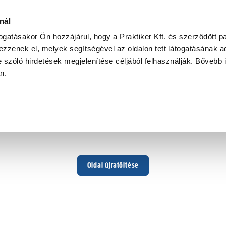
nál
togatásakor Ön hozzájárul, hogy a Praktiker Kft. és szerződött pa
zzenek el, melyek segítségével az oldalon tett látogatásának ad
 szóló hirdetések megjelenítése céljából felhasználják. Bővebb 
Hoppá ...
an.
Váratlan hiba történt
Dolgozunk a hiba javításán. Egy kis türelmet kérünk.
Oldal újratöltése