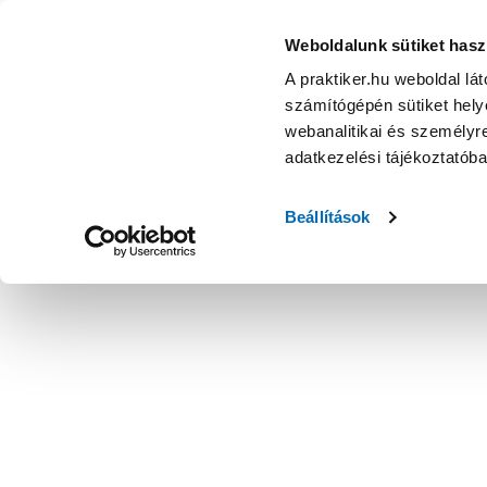
Weboldalunk sütiket hasz
A praktiker.hu weboldal lá
számítógépén sütiket helye
webanalitikai és személyre
adatkezelési tájékoztatób
Beállítások