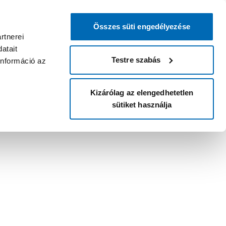
Összes süti engedélyezése
rtnerei
atait
Testre szabás
információ az
Kizárólag az elengedhetetlen
sütiket használja