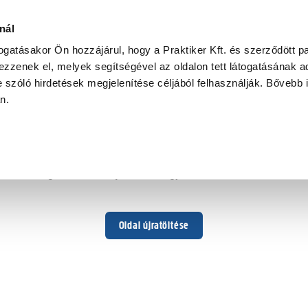
nál
togatásakor Ön hozzájárul, hogy a Praktiker Kft. és szerződött pa
zzenek el, melyek segítségével az oldalon tett látogatásának ad
 szóló hirdetések megjelenítése céljából felhasználják. Bővebb 
Hoppá ...
an.
Váratlan hiba történt
Dolgozunk a hiba javításán. Egy kis türelmet kérünk.
Oldal újratöltése