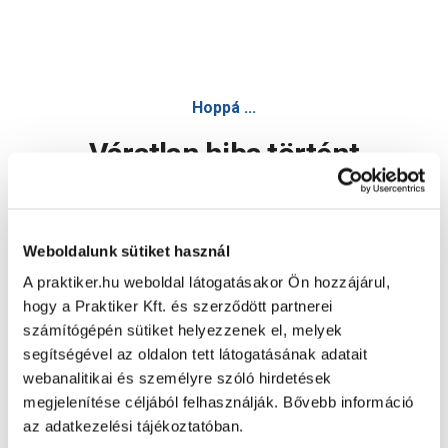
Hoppá ...
Váratlan hiba történt
Dolgozunk a hiba javításán. Egy kis türelmet kérünk.
Weboldalunk sütiket használ
A praktiker.hu weboldal látogatásakor Ön hozzájárul,
Oldal újratöltése
hogy a Praktiker Kft. és szerződött partnerei
számítógépén sütiket helyezzenek el, melyek
segítségével az oldalon tett látogatásának adatait
webanalitikai és személyre szóló hirdetések
megjelenítése céljából felhasználják. Bővebb információ
az adatkezelési tájékoztatóban.