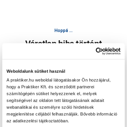
Hoppá ...
Váratlan hiba történt
Dolgozunk a hiba javításán. Egy kis türelmet kérünk.
Weboldalunk sütiket használ
A praktiker.hu weboldal látogatásakor Ön hozzájárul,
Oldal újratöltése
hogy a Praktiker Kft. és szerződött partnerei
számítógépén sütiket helyezzenek el, melyek
segítségével az oldalon tett látogatásának adatait
webanalitikai és személyre szóló hirdetések
megjelenítése céljából felhasználják. Bővebb információ
az adatkezelési tájékoztatóban.