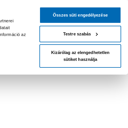
Összes süti engedélyezése
rtnerei
atait
Testre szabás
információ az
Kizárólag az elengedhetetlen
sütiket használja