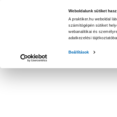
Cersanit city 160x43x75cm egyenes akril kád - Kád - Szanite
Weboldalunk sütiket hasz
A praktiker.hu weboldal lá
számítógépén sütiket helye
webanalitikai és személyre
adatkezelési tájékoztatób
Beállítások