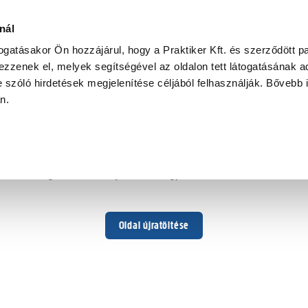
r
nál
togatásakor Ön hozzájárul, hogy a Praktiker Kft. és szerződött pa
zzenek el, melyek segítségével az oldalon tett látogatásának ad
 szóló hirdetések megjelenítése céljából felhasználják. Bővebb 
Hoppá ...
an.
Váratlan hiba történt
Dolgozunk a hiba javításán. Egy kis türelmet kérünk.
Oldal újratöltése