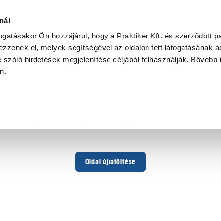
nál
togatásakor Ön hozzájárul, hogy a Praktiker Kft. és szerződött pa
zzenek el, melyek segítségével az oldalon tett látogatásának ad
 szóló hirdetések megjelenítése céljából felhasználják. Bővebb 
Hoppá ...
an.
Váratlan hiba történt
Dolgozunk a hiba javításán. Egy kis türelmet kérünk.
Oldal újratöltése