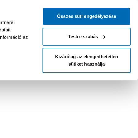
Összes süti engedélyezése
rtnerei
atait
Testre szabás
információ az
Kizárólag az elengedhetetlen
sütiket használja