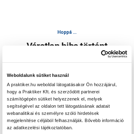
Hoppá ...
Váratlan hiba történt
Dolgozunk a hiba javításán. Egy kis türelmet kérünk.
Weboldalunk sütiket használ
A praktiker.hu weboldal látogatásakor Ön hozzájárul,
Oldal újratöltése
hogy a Praktiker Kft. és szerződött partnerei
számítógépén sütiket helyezzenek el, melyek
segítségével az oldalon tett látogatásának adatait
webanalitikai és személyre szóló hirdetések
megjelenítése céljából felhasználják. Bővebb információ
az adatkezelési tájékoztatóban.