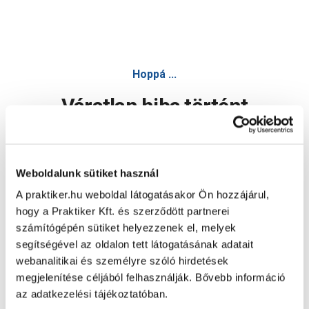
Hoppá ...
Váratlan hiba történt
Dolgozunk a hiba javításán. Egy kis türelmet kérünk.
Weboldalunk sütiket használ
A praktiker.hu weboldal látogatásakor Ön hozzájárul,
Oldal újratöltése
hogy a Praktiker Kft. és szerződött partnerei
számítógépén sütiket helyezzenek el, melyek
segítségével az oldalon tett látogatásának adatait
webanalitikai és személyre szóló hirdetések
megjelenítése céljából felhasználják. Bővebb információ
az adatkezelési tájékoztatóban.