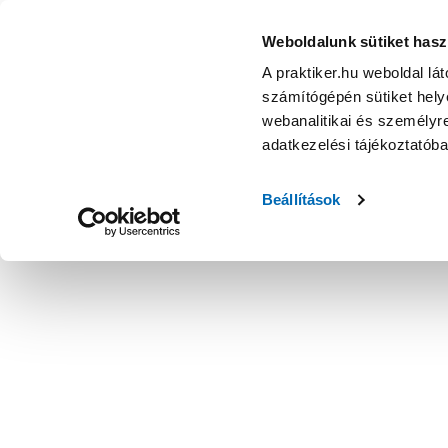
Weboldalunk sütiket hasz
A praktiker.hu weboldal lá
számítógépén sütiket helye
webanalitikai és személyre
adatkezelési tájékoztatób
Beállítások