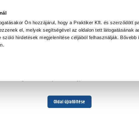
nál
togatásakor Ön hozzájárul, hogy a Praktiker Kft. és szerződött pa
zzenek el, melyek segítségével az oldalon tett látogatásának ad
 szóló hirdetések megjelenítése céljából felhasználják. Bővebb 
Hoppá ...
an.
Váratlan hiba történt
Dolgozunk a hiba javításán. Egy kis türelmet kérünk.
Oldal újratöltése