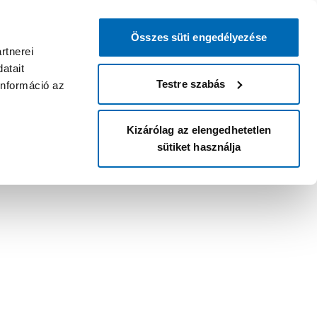
Összes süti engedélyezése
rtnerei
atait
Testre szabás
információ az
Kizárólag az elengedhetetlen
sütiket használja