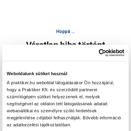
Hoppá ...
Váratlan hiba történt
Dolgozunk a hiba javításán. Egy kis türelmet kérünk.
Weboldalunk sütiket használ
A praktiker.hu weboldal látogatásakor Ön hozzájárul,
Oldal újratöltése
hogy a Praktiker Kft. és szerződött partnerei
számítógépén sütiket helyezzenek el, melyek
segítségével az oldalon tett látogatásának adatait
webanalitikai és személyre szóló hirdetések
megjelenítése céljából felhasználják. Bővebb információ
az adatkezelési tájékoztatóban.