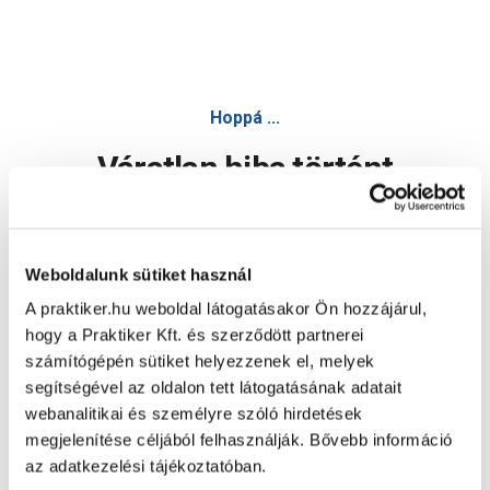
Hoppá ...
Váratlan hiba történt
Dolgozunk a hiba javításán. Egy kis türelmet kérünk.
Weboldalunk sütiket használ
A praktiker.hu weboldal látogatásakor Ön hozzájárul,
Oldal újratöltése
hogy a Praktiker Kft. és szerződött partnerei
számítógépén sütiket helyezzenek el, melyek
segítségével az oldalon tett látogatásának adatait
webanalitikai és személyre szóló hirdetések
megjelenítése céljából felhasználják. Bővebb információ
az adatkezelési tájékoztatóban.