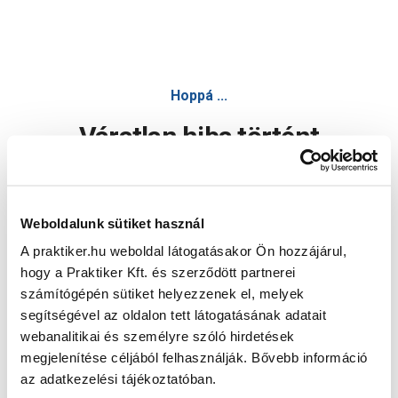
Hoppá ...
Váratlan hiba történt
Dolgozunk a hiba javításán. Egy kis türelmet kérünk.
Weboldalunk sütiket használ
A praktiker.hu weboldal látogatásakor Ön hozzájárul,
Oldal újratöltése
hogy a Praktiker Kft. és szerződött partnerei
számítógépén sütiket helyezzenek el, melyek
segítségével az oldalon tett látogatásának adatait
webanalitikai és személyre szóló hirdetések
megjelenítése céljából felhasználják. Bővebb információ
az adatkezelési tájékoztatóban.