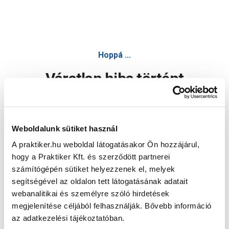
Hoppá ...
Váratlan hiba történt
Dolgozunk a hiba javításán. Egy kis türelmet kérünk.
Weboldalunk sütiket használ
A praktiker.hu weboldal látogatásakor Ön hozzájárul,
Oldal újratöltése
hogy a Praktiker Kft. és szerződött partnerei
számítógépén sütiket helyezzenek el, melyek
segítségével az oldalon tett látogatásának adatait
webanalitikai és személyre szóló hirdetések
megjelenítése céljából felhasználják. Bővebb információ
az adatkezelési tájékoztatóban.