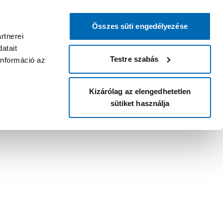
Összes süti engedélyezése
rtnerei
atait
Testre szabás
információ az
Kizárólag az elengedhetetlen
sütiket használja