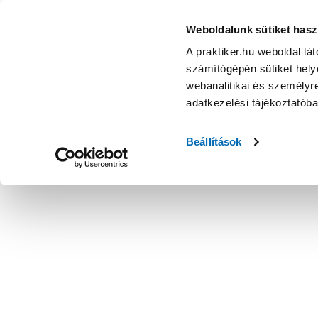
Weboldalunk sütiket hasz
A praktiker.hu weboldal lá
számítógépén sütiket helye
webanalitikai és személyre
adatkezelési tájékoztatób
Beállítások