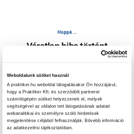
Hoppá ...
Váratlan hiba történt
Dolgozunk a hiba javításán. Egy kis türelmet kérünk.
Weboldalunk sütiket használ
A praktiker.hu weboldal látogatásakor Ön hozzájárul,
Oldal újratöltése
hogy a Praktiker Kft. és szerződött partnerei
számítógépén sütiket helyezzenek el, melyek
segítségével az oldalon tett látogatásának adatait
webanalitikai és személyre szóló hirdetések
megjelenítése céljából felhasználják. Bővebb információ
az adatkezelési tájékoztatóban.