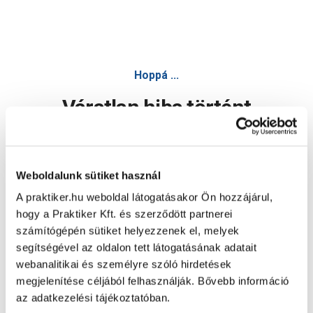
Hoppá ...
Váratlan hiba történt
Dolgozunk a hiba javításán. Egy kis türelmet kérünk.
Weboldalunk sütiket használ
A praktiker.hu weboldal látogatásakor Ön hozzájárul,
Oldal újratöltése
hogy a Praktiker Kft. és szerződött partnerei
számítógépén sütiket helyezzenek el, melyek
segítségével az oldalon tett látogatásának adatait
webanalitikai és személyre szóló hirdetések
megjelenítése céljából felhasználják. Bővebb információ
az adatkezelési tájékoztatóban.