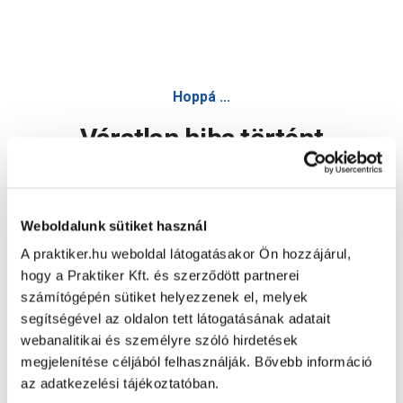
Hoppá ...
Váratlan hiba történt
Dolgozunk a hiba javításán. Egy kis türelmet kérünk.
Weboldalunk sütiket használ
A praktiker.hu weboldal látogatásakor Ön hozzájárul,
Oldal újratöltése
hogy a Praktiker Kft. és szerződött partnerei
számítógépén sütiket helyezzenek el, melyek
segítségével az oldalon tett látogatásának adatait
webanalitikai és személyre szóló hirdetések
megjelenítése céljából felhasználják. Bővebb információ
az adatkezelési tájékoztatóban.