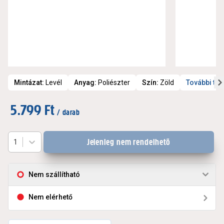
Mintázat
:
Levél
Anyag
:
Poliészter
Szín
:
Zöld
További te
5.799 Ft
/ darab
Jelenleg nem rendelhető
1
Nem szállítható
Nem elérhető