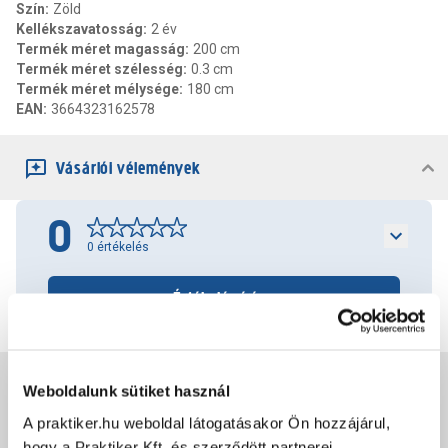
Szín
:
Zöld
Kellékszavatosság
:
2 év
Termék méret magasság
:
200 cm
Termék méret szélesség
:
0.3 cm
Termék méret mélysége
:
180 cm
EAN
:
3664323162578
Vásárlói vélemények
0
0
értékelés
Értékelés írása
Jótállás, szavatosság
Weboldalunk sütiket használ
A praktiker.hu weboldal látogatásakor Ön hozzájárul,
hogy a Praktiker Kft. és szerződött partnerei