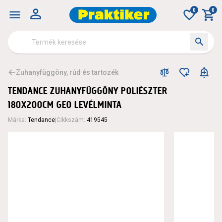
0
0
Zuhanyfüggöny, rúd és tartozék
TENDANCE ZUHANYFÜGGÖNY POLIÉSZTER
180X200CM GEO LEVÉLMINTA
Márka
:
Tendance
|
Cikkszám
:
419545