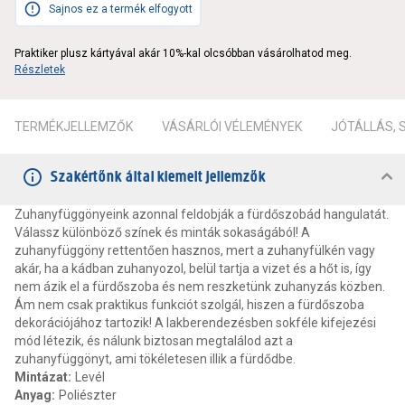
Sajnos ez a termék elfogyott
Praktiker plusz kártyával akár 10%-kal olcsóbban vásárolhatod meg.
Részletek
TERMÉKJELLEMZŐK
VÁSÁRLÓI VÉLEMÉNYEK
JÓTÁLLÁS,
Szakértőnk által kiemelt jellemzők
Zuhanyfüggönyeink azonnal feldobják a fürdőszobád hangulatát.
Válassz különböző színek és minták sokaságából! A
zuhanyfüggöny rettentően hasznos, mert a zuhanyfülkén vagy
akár, ha a kádban zuhanyozol, belül tartja a vizet és a hőt is, így
nem ázik el a fürdőszoba és nem reszketünk zuhanyzás közben.
Ám nem csak praktikus funkciót szolgál, hiszen a fürdőszoba
dekorációjához tartozik! A lakberendezésben sokféle kifejezési
mód létezik, és nálunk biztosan megtalálod azt a
zuhanyfüggönyt, ami tökéletesen illik a fürdődbe.
Mintázat
:
Levél
Anyag
:
Poliészter