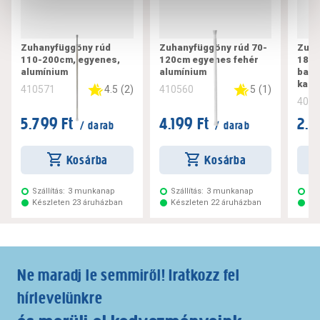
Zuhanyfüggöny rúd
Zuhanyfüggöny rúd 70-
Zuha
110-200cm, egyenes,
120cm egyenes fehér
180
alumínium
alumínium
bamb
kari
4.5
(
2
)
5
(
1
)
410571
410560
403
5.799 Ft
4.199 Ft
2.3
/ darab
/ darab
Kosárba
Kosárba
Szállítás:
3 munkanap
Szállítás:
3 munkanap
Szá
Készleten 23 áruházban
Készleten 22 áruházban
Ké
Ne maradj le semmiről! Iratkozz fel
hírlevelünkre