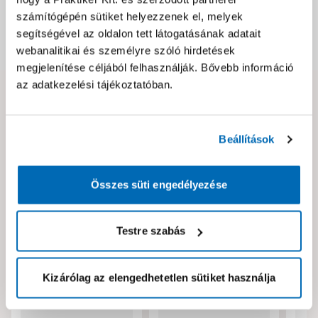
Csomagolási és súly információk
számítógépén sütiket helyezzenek el, melyek
segítségével az oldalon tett látogatásának adatait
Dokumentumok, felelős személy
webanalitikai és személyre szóló hirdetések
megjelenítése céljából felhasználják. Bővebb információ
az adatkezelési tájékoztatóban.
Hibát találtál az oldalon vagy a termék leírásában?
Kérjük jelezd nekünk!
Beállítások
Neked ajánljuk!
Összes süti engedélyezése
Testre szabás
Kizárólag az elengedhetetlen sütiket használja