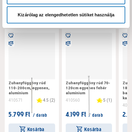
Neked ajánljuk!
Kizárólag az elengedhetetlen sütiket használja
Zuhanyfüggöny rúd
Zuhanyfüggöny rúd 70-
Zuha
110-200cm, egyenes,
120cm egyenes fehér
180
alumínium
alumínium
bamb
kari
4.5
(
2
)
5
(
1
)
410571
410560
403
5.799 Ft
4.199 Ft
2.3
/ darab
/ darab
Kosárba
Kosárba