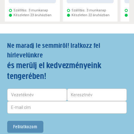
Szállítás:
3 munkanap
Szállítás:
3 munkanap
Szá
Készleten 23 áruházban
Készleten 22 áruházban
Ké
Ne maradj le semmiről! Iratkozz fel
hírlevelünkre
és merülj el kedvezményeink
tengerében!
Feliratkozom