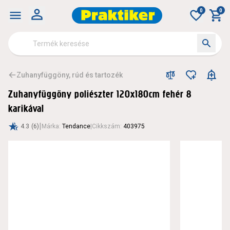
Zuhanyfüggöny poliészter 120x180cm fehér 8 karikával
0
0
Zuhanyfüggöny, rúd és tartozék
Zuhanyfüggöny poliészter 120x180cm fehér 8
karikával
|
4.3
(6)
Márka
:
Tendance
|
Cikkszám
:
403975