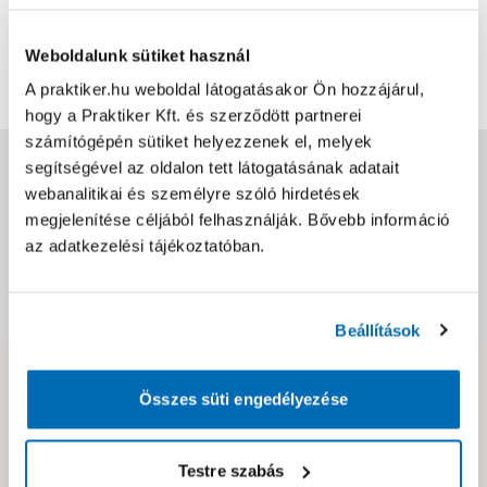
Bővebben
2
0
Weboldalunk sütiket használ
További értékelések
A praktiker.hu weboldal látogatásakor Ön hozzájárul,
hogy a Praktiker Kft. és szerződött partnerei
számítógépén sütiket helyezzenek el, melyek
Jótállás, szavatosság
segítségével az oldalon tett látogatásának adatait
webanalitikai és személyre szóló hirdetések
megjelenítése céljából felhasználják. Bővebb információ
Csomagolási és súly információk
az adatkezelési tájékoztatóban.
Dokumentumok, felelős személy
Beállítások
Hibát találtál az oldalon vagy a termék leírásában?
Összes süti engedélyezése
Kérjük jelezd nekünk!
Testre szabás