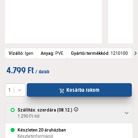
Vízálló
:
Igen
Anyag
:
PVE
Gyártói termékkód
:
1210100
M
4.799 Ft
/ darab
Kosárba rakom
1
Szállítás: szerdára (08.12.)
1.290 Ft-tól
Készleten 20 áruházban
Készletinformáció