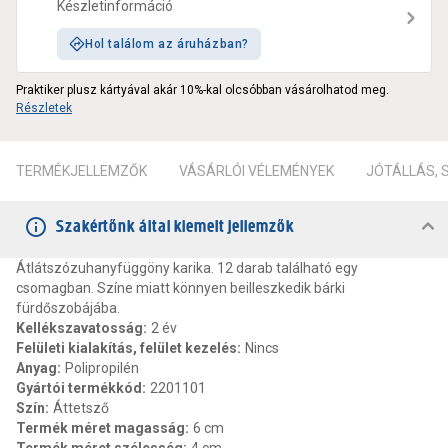
Készletinformáció
Hol találom az áruházban?
Praktiker plusz kártyával akár 10%-kal olcsóbban vásárolhatod meg.
Részletek
TERMÉKJELLEMZŐK
VÁSÁRLÓI VÉLEMÉNYEK
JÓTÁLLÁS,
Szakértőnk által kiemelt jellemzők
Átlátszózuhanyfüggöny karika. 12 darab található egy
csomagban. Színe miatt könnyen beilleszkedik bárki
fürdőszobájába.
Kellékszavatosság
:
2 év
Felületi kialakítás, felület kezelés
:
Nincs
Anyag
:
Polipropilén
Gyártói termékkód
:
2201101
Szín
:
Áttetsző
Termék méret magasság
:
6 cm