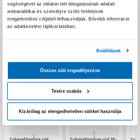
segítségével az oldalon tett látogatásának adatait
webanalitikai és személyre szóló hirdetések
megjelenítése céljából felhasználják. Bővebb információ
Hibát találtál az oldalon vagy a termék leírásában?
az adatkezelési tájékoztatóban.
Kérjük jelezd nekünk!
Beállítások
Neked ajánljuk!
Összes süti engedélyezése
Testre szabás
Kizárólag az elengedhetetlen sütiket használja
Zuhanyfüggöny rúd
Zuhanyfüggöny rúd 70-
Zuha