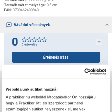
Termék méret szélesség
:
4 cm
Termék méret mélysége
:
0.5 cm
EAN
:
3700462400840
Vásárlói vélemények
0
0
értékelés
Értékelés írása
Jótállás, szavatosság
Weboldalunk sütiket használ
Csomagolási és súly információk
A praktiker.hu weboldal látogatásakor Ön hozzájárul,
hogy a Praktiker Kft. és szerződött partnerei
számítógépén sütiket helyezzenek el, melyek
Dokumentumok, felelős személy