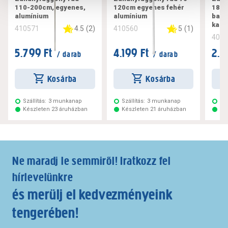
110-200cm, egyenes,
120cm egyenes fehér
180
alumínium
alumínium
bamb
kari
4.5
(
2
)
5
(
1
)
410571
410560
403
5.799 Ft
4.199 Ft
2.3
/ darab
/ darab
Kosárba
Kosárba
Szállítás:
3 munkanap
Szállítás:
3 munkanap
Szá
Készleten 23 áruházban
Készleten 21 áruházban
Ké
Ne maradj le semmiről! Iratkozz fel
hírlevelünkre
és merülj el kedvezményeink
tengerében!