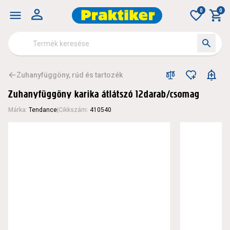
Zuhanyfüggöny karika átlátszó 12darab/csomag - Zuhanyf
0
0
Zuhanyfüggöny, rúd és tartozék
Zuhanyfüggöny karika átlátszó 12darab/csomag
Márka
:
Tendance
|
Cikkszám
:
410540