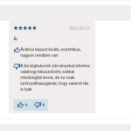
2023.03.16.
Ár
Árához képest kiváló, esztétikus,
nagyon rendben van
A kis légbuborék zárványokat lehetne
valahogy kiküszöbölni, sokkal
minőségibb lenne, de ez csak
szőrszálhasoganás, hogy valamit ide
is írjak
0
0