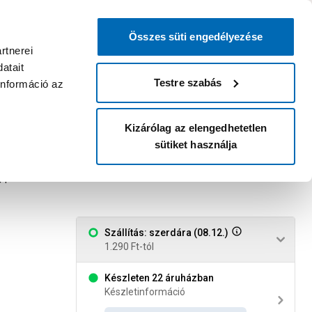
0
0
dvenc áruházam
:
Miért érdemes
Kérlek válassz
bejelentkezni?
Összes süti engedélyezése
Belépés
Listáim
Kosár
rtnerei
atait
Legyél Praktiker Plusz tag!
Áruházak és szolgáltatások
Karrier
Testre szabás
információ az
Kizárólag az elengedhetetlen
sütiket használja
ó, 12 db
94
Szállítás: szerdára (08.12.)
1.290 Ft-tól
Készleten 22 áruházban
Készletinformáció