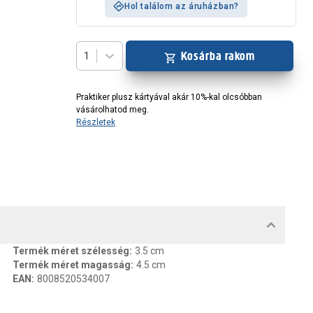
Hol találom az áruházban?
Kosárba rakom
1
Praktiker plusz kártyával akár 10%-kal olcsóbban
vásárolhatod meg.
Részletek
MENTUMOK, FELELŐS SZEMÉLY
Termék méret szélesség
:
3.5 cm
Termék méret magasság
:
4.5 cm
EAN
:
8008520534007