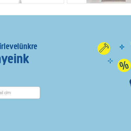
írlevelünkre
nyeink