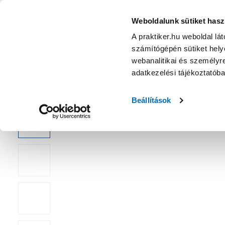
Zuhanyfüggöny karika, átlátszó, 12 db - Zuhanyfüggöny, rú
KATEGÓRIÁK
Weboldalunk sütiket hasz
A praktiker.hu weboldal lá
számítógépén sütiket helye
Ajánlatok
Márkanagykövet
Nyereményjáték
webanalitikai és személyre
adatkezelési tájékoztatób
Kezdőoldal
Fürdőszoba
Fürdőszoba textil
Zuhanyfüggöny, 
Beállítások