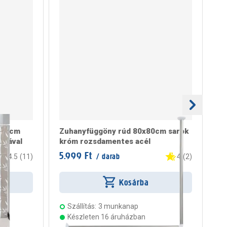
180cm
Zuhanyfüggöny rúd 80x80cm sarok
Zu
ikával
króm rozsdamentes acél
eg
5.999 Ft
7.
/ darab
4.5
(
11
)
4
(
2
)
Kosárba
Szállítás:
3 munkanap
Készleten 16 áruházban