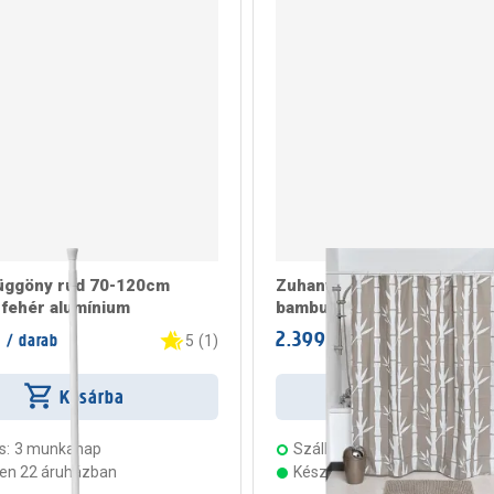
üggöny rúd 70-120cm
Zuhanyfüggöny peva 180x
fehér alumínium
bambuszmintás bézs 12 kar
2.399 Ft
/ darab
/ darab
5
(
1
)
Kosárba
Kosárba
s:
3 munkanap
Szállítás:
3 munkanap
ten 22 áruházban
Készleten 22 áruházban