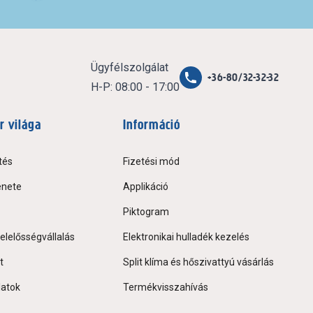
Ügyfélszolgálat
+36-80/32-32-32
H-P: 08:00 - 17:00
r világa
Információ
tés
Fizetési mód
énete
Applikáció
Piktogram
elelősségvállalás
Elektronikai hulladék kezelés
t
Split klíma és hőszivattyú vásárlás
latok
Termékvisszahívás