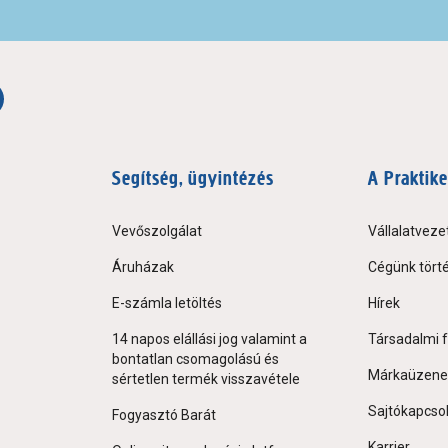
Segítség, ügyintézés
A Praktike
Vevőszolgálat
Vállalatveze
Áruházak
Cégünk tört
E-számla letöltés
Hírek
14 napos elállási jog valamint a
Társadalmi f
bontatlan csomagolású és
Márkaüzene
sértetlen termék visszavétele
Sajtókapcso
Fogyasztó Barát
Karrier