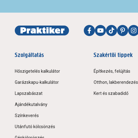
Szolgáltatás
Szakértői tippek
Hőszigetelés kalkulátor
Építkezés, felújítás
Garázskapu-kalkulátor
Otthon, lakberendezés
Lapszabászat
Kert és szabadidő
Ajándékutalvány
Színkeverés
Utánfutó kölcsönzés
Gépkölcsönzés