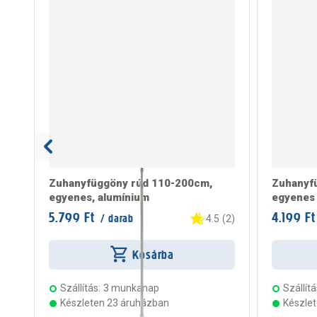
Zuhanyfüggöny rúd 110-200cm,
Zuhanyf
egyenes, alumínium
egyenes 
5.799 Ft
4.199 Ft
/ darab
4.5
(
2
)
Kosárba
Szállítás:
3 munkanap
Szállítá
Készleten 23 áruházban
Készle