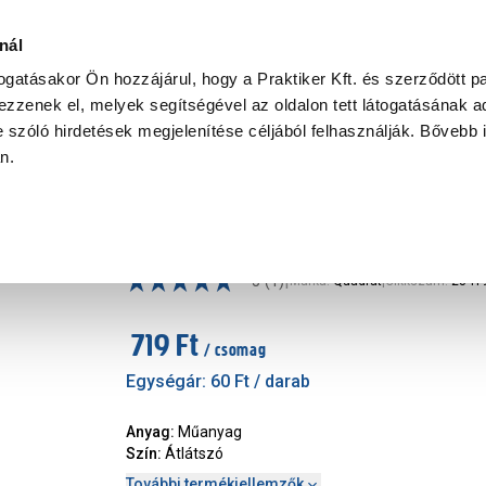
d
Ke
nál
togatásakor Ön hozzájárul, hogy a Praktiker Kft. és szerződött pa
zzenek el, melyek segítségével az oldalon tett látogatásának ad
Praktiker Professional
Szakiajánló
Ügyintézés és Információ
 szóló hirdetések megjelenítése céljából felhasználják. Bővebb 
an.
rúd és tartozék
Zuhanyfüggöny karika, átlátsz
|
5
(1)
Márka
:
Quadrat
|
Cikkszám
:
2841
719 Ft
/ csomag
Egységár:
60 Ft
/ darab
Anyag
:
Műanyag
Szín
:
Átlátszó
További termékjellemzők