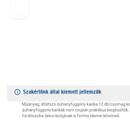
TERMÉKJELLEMZŐK
VÁSÁRLÓI VÉLEMÉNYEK
JÓTÁLLÁS
Szakértőnk által kiemelt jellemzők
Műanyag, átlátszó zuhanyfüggöny karika 12 db/csomag ki
zuhanyfüggöny karikák nem csupán praktikus kiegészítők
fürdőszoba dekorációjának is fontos elemei lehetnek.