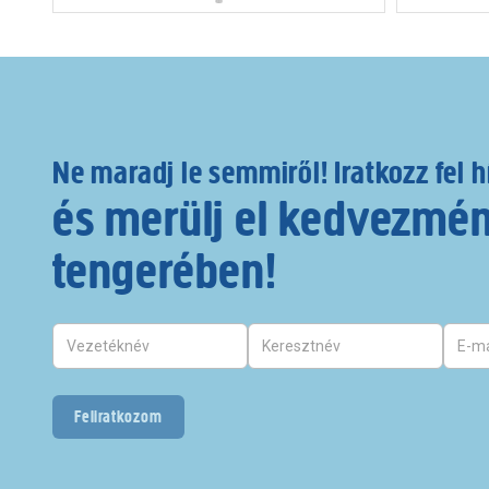
Ne maradj le semmiről! Iratkozz fel h
és merülj el kedvezmé
tengerében!
Feliratkozom