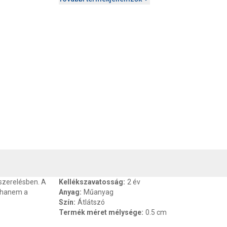
, SZAVATOSSÁG
CSOMAGOLÁSI ÉS SÚLY INFORMÁCIÓK
DOKU
szerelésben. A
Kellékszavatosság
:
2 év
, hanem a
Anyag
:
Műanyag
Szín
:
Átlátszó
Termék méret mélysége
:
0.5 cm