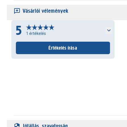
Vásárlói vélemények
5
1
értékelés
Értékelés írása
Jótállás, szavatosság