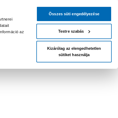
Összes süti engedélyezése
rtnerei
atait
Testre szabás
információ az
Kizárólag az elengedhetetlen
sütiket használja