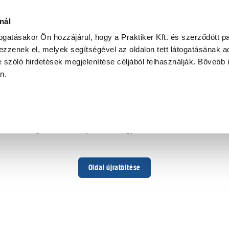
x
nál
togatásakor Ön hozzájárul, hogy a Praktiker Kft. és szerződött pa
zzenek el, melyek segítségével az oldalon tett látogatásának ad
 szóló hirdetések megjelenítése céljából felhasználják. Bővebb 
Hoppá ...
an.
Váratlan hiba történt
Dolgozunk a hiba javításán. Egy kis türelmet kérünk.
Oldal újratöltése