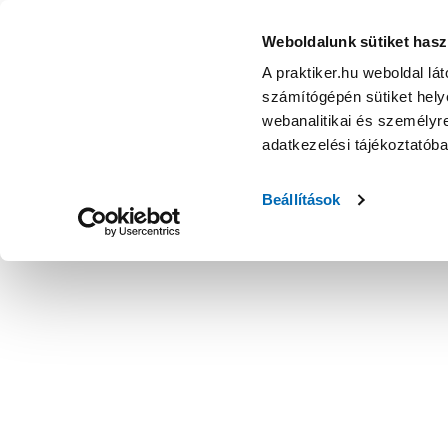
Pool zuhanyszett 5funkciós zuhanyfej,150cm gégecső,falifi
Weboldalunk sütiket hasz
A praktiker.hu weboldal lá
számítógépén sütiket helye
webanalitikai és személyre
adatkezelési tájékoztatób
Beállítások