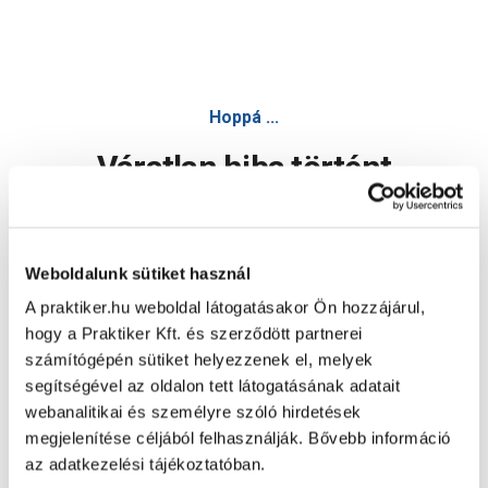
Art szett, 3 funkciós zuhanyfej+fém gégecső+fali fix
Hoppá ...
Váratlan hiba történt
Dolgozunk a hiba javításán. Egy kis türelmet kérünk.
Weboldalunk sütiket használ
A praktiker.hu weboldal látogatásakor Ön hozzájárul,
Oldal újratöltése
hogy a Praktiker Kft. és szerződött partnerei
számítógépén sütiket helyezzenek el, melyek
segítségével az oldalon tett látogatásának adatait
webanalitikai és személyre szóló hirdetések
megjelenítése céljából felhasználják. Bővebb információ
az adatkezelési tájékoztatóban.