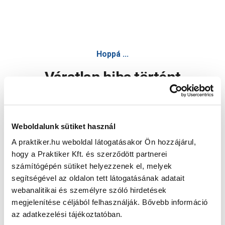
Hoppá ...
Váratlan hiba történt
Dolgozunk a hiba javításán. Egy kis türelmet kérünk.
Weboldalunk sütiket használ
A praktiker.hu weboldal látogatásakor Ön hozzájárul,
Oldal újratöltése
hogy a Praktiker Kft. és szerződött partnerei
számítógépén sütiket helyezzenek el, melyek
segítségével az oldalon tett látogatásának adatait
webanalitikai és személyre szóló hirdetések
megjelenítése céljából felhasználják. Bővebb információ
az adatkezelési tájékoztatóban.