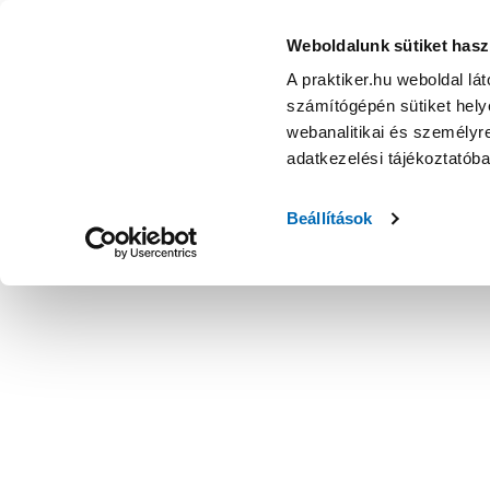
Universal világosszürke mdf wc-ülőke - WC ülőke - Fürdős
Weboldalunk sütiket hasz
A praktiker.hu weboldal lá
számítógépén sütiket helye
webanalitikai és személyre
adatkezelési tájékoztatób
Beállítások