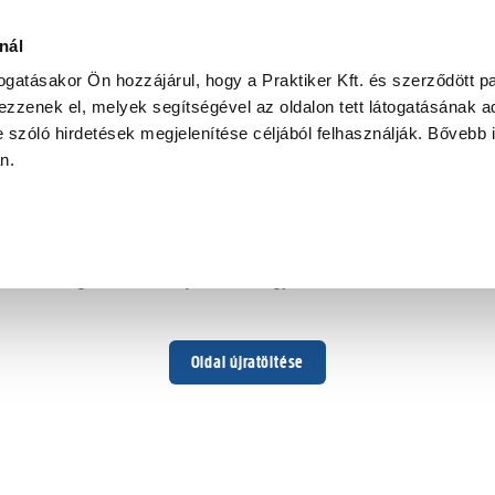
zoba
nál
togatásakor Ön hozzájárul, hogy a Praktiker Kft. és szerződött pa
zzenek el, melyek segítségével az oldalon tett látogatásának ad
 szóló hirdetések megjelenítése céljából felhasználják. Bővebb 
Hoppá ...
an.
Váratlan hiba történt
Dolgozunk a hiba javításán. Egy kis türelmet kérünk.
Oldal újratöltése