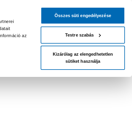
Összes süti engedélyezése
rtnerei
atait
Testre szabás
információ az
Kizárólag az elengedhetetlen
sütiket használja