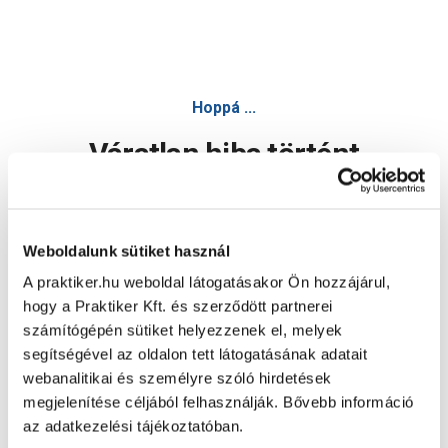
Relax duroplast egy oldalán mintás wc-ülőke - WC ülőke
Hoppá ...
Váratlan hiba történt
Dolgozunk a hiba javításán. Egy kis türelmet kérünk.
Weboldalunk sütiket használ
A praktiker.hu weboldal látogatásakor Ön hozzájárul,
Oldal újratöltése
hogy a Praktiker Kft. és szerződött partnerei
számítógépén sütiket helyezzenek el, melyek
segítségével az oldalon tett látogatásának adatait
webanalitikai és személyre szóló hirdetések
megjelenítése céljából felhasználják. Bővebb információ
az adatkezelési tájékoztatóban.