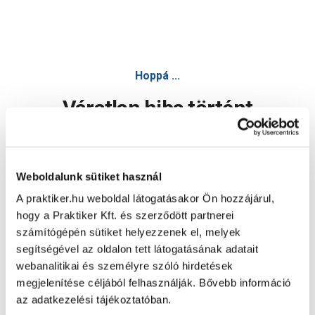
Praktiker purple sunset duroplast lecsapódásgátlós gyorsk
Hoppá ...
Váratlan hiba történt
Dolgozunk a hiba javításán. Egy kis türelmet kérünk.
Weboldalunk sütiket használ
A praktiker.hu weboldal látogatásakor Ön hozzájárul,
Oldal újratöltése
hogy a Praktiker Kft. és szerződött partnerei
számítógépén sütiket helyezzenek el, melyek
segítségével az oldalon tett látogatásának adatait
webanalitikai és személyre szóló hirdetések
megjelenítése céljából felhasználják. Bővebb információ
az adatkezelési tájékoztatóban.