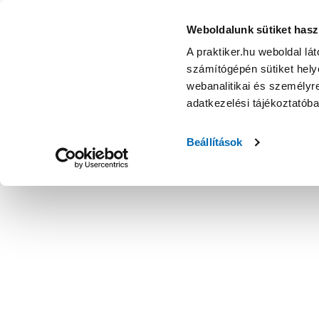
Weboldalunk sütiket hasz
A praktiker.hu weboldal lá
számítógépén sütiket helye
webanalitikai és személyre
adatkezelési tájékoztatób
Beállítások