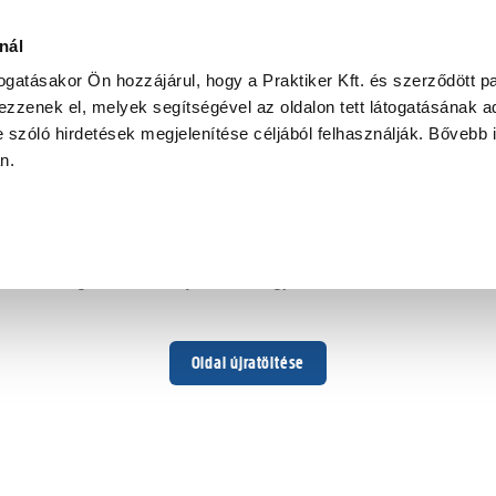
nál
togatásakor Ön hozzájárul, hogy a Praktiker Kft. és szerződött pa
zzenek el, melyek segítségével az oldalon tett látogatásának ad
 szóló hirdetések megjelenítése céljából felhasználják. Bővebb 
Hoppá ...
an.
Váratlan hiba történt
Dolgozunk a hiba javításán. Egy kis türelmet kérünk.
Oldal újratöltése