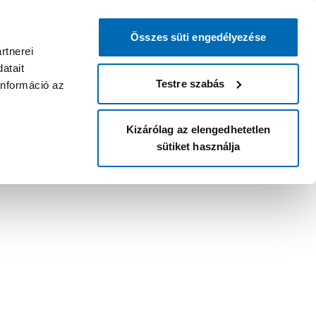
Összes süti engedélyezése
rtnerei
atait
Testre szabás
információ az
Kizárólag az elengedhetetlen
sütiket használja