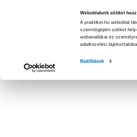
Plain 3 oldalon mintás mdf wc-ülőke - WC ülőke - Fürdőszo
Weboldalunk sütiket hasz
A praktiker.hu weboldal lá
számítógépén sütiket helye
webanalitikai és személyre
adatkezelési tájékoztatób
Beállítások