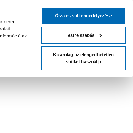
Összes süti engedélyezése
rtnerei
atait
Testre szabás
információ az
Kizárólag az elengedhetetlen
sütiket használja