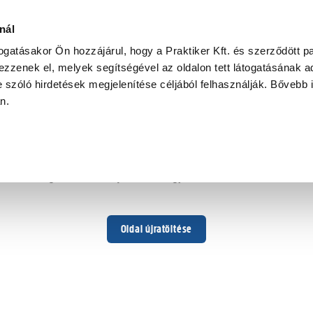
ba
nál
togatásakor Ön hozzájárul, hogy a Praktiker Kft. és szerződött pa
zzenek el, melyek segítségével az oldalon tett látogatásának ad
 szóló hirdetések megjelenítése céljából felhasználják. Bővebb 
Hoppá ...
an.
Váratlan hiba történt
Dolgozunk a hiba javításán. Egy kis türelmet kérünk.
Oldal újratöltése