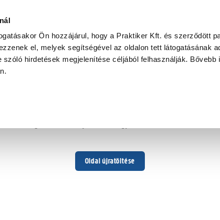
ós
nál
togatásakor Ön hozzájárul, hogy a Praktiker Kft. és szerződött pa
zzenek el, melyek segítségével az oldalon tett látogatásának ad
 szóló hirdetések megjelenítése céljából felhasználják. Bővebb 
Hoppá ...
an.
Váratlan hiba történt
Dolgozunk a hiba javításán. Egy kis türelmet kérünk.
Oldal újratöltése