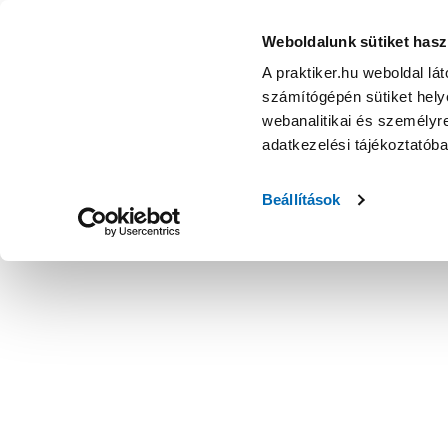
Grohe bau ceramic duroplast lecsapódásgátlós gyorskiold
Weboldalunk sütiket hasz
A praktiker.hu weboldal lá
számítógépén sütiket helye
webanalitikai és személyre
adatkezelési tájékoztatób
Beállítások