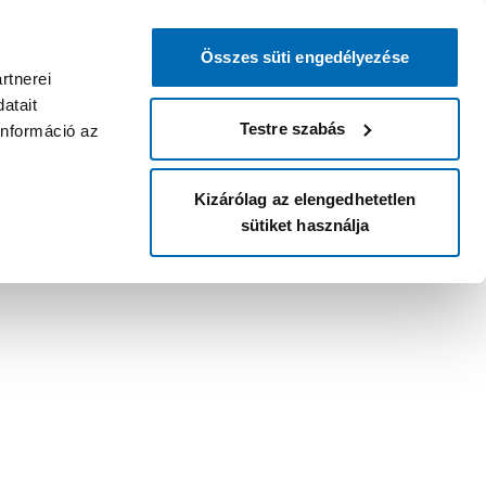
Összes süti engedélyezése
rtnerei
atait
Testre szabás
információ az
Kizárólag az elengedhetetlen
sütiket használja