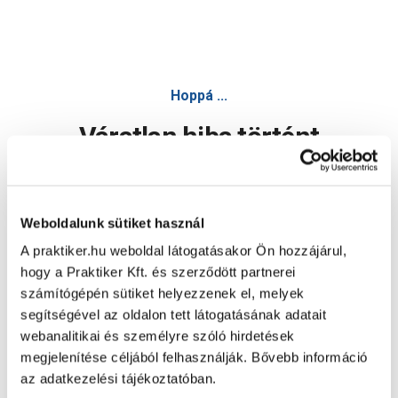
Grohe bau ceramic duroplast gyorskioldós fehér wc-ülőke 
Hoppá ...
Váratlan hiba történt
Dolgozunk a hiba javításán. Egy kis türelmet kérünk.
Weboldalunk sütiket használ
A praktiker.hu weboldal látogatásakor Ön hozzájárul,
Oldal újratöltése
hogy a Praktiker Kft. és szerződött partnerei
számítógépén sütiket helyezzenek el, melyek
segítségével az oldalon tett látogatásának adatait
webanalitikai és személyre szóló hirdetések
megjelenítése céljából felhasználják. Bővebb információ
az adatkezelési tájékoztatóban.