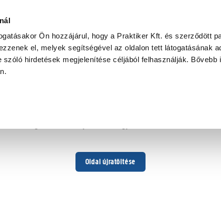
ülőke
nál
togatásakor Ön hozzájárul, hogy a Praktiker Kft. és szerződött pa
zzenek el, melyek segítségével az oldalon tett látogatásának ad
 szóló hirdetések megjelenítése céljából felhasználják. Bővebb 
Hoppá ...
an.
Váratlan hiba történt
Dolgozunk a hiba javításán. Egy kis türelmet kérünk.
Oldal újratöltése