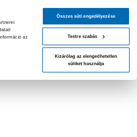
Összes süti engedélyezése
rtnerei
atait
Testre szabás
információ az
Kizárólag az elengedhetetlen
sütiket használja