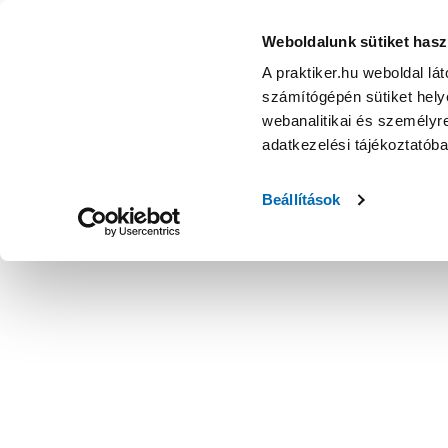
Blanko duroplast lecsapódásgátlós gyorskioldós fehér wc-
Weboldalunk sütiket hasz
A praktiker.hu weboldal lá
számítógépén sütiket helye
webanalitikai és személyre
adatkezelési tájékoztatób
Beállítások