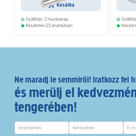
Kosárba
Szállítás:
2 munkanap
Szállítá
Készleten 23 áruházban
Készle
Ne maradj le semmiről! Iratkozz fel h
és merülj el kedvezmé
tengerében!