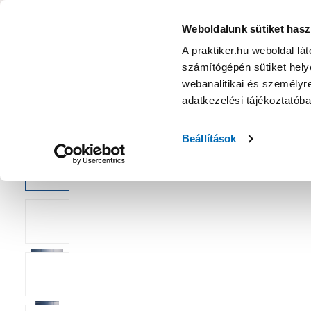
KATEGÓRIÁK
Weboldalunk sütiket hasz
A praktiker.hu weboldal lá
számítógépén sütiket helye
Ajánlatok
Márkanagykövet
Nyereményjáték
webanalitikai és személyre
adatkezelési tájékoztatób
Kezdőoldal
Fürdőszoba
Fürdőszoba felszerelés
Falra sze
Beállítások