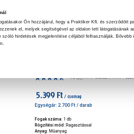
Ke
nál
togatásakor Ön hozzájárul, hogy a Praktiker Kft. és szerződött pa
zzenek el, melyek segítségével az oldalon tett látogatásának ad
Praktiker Professional
Szakiajánló
Ügyintézés és Információ
 szóló hirdetések megjelenítése céljából felhasználják. Bővebb 
an.
relhető fürdőszoba kiegészítők
Vacuum-loc fali akasztó 2 db-
|
4.5
(2)
Márka
:
Wenko
|
Cikkszám
:
3389
5.399 Ft
/ csomag
Egységár:
2.700 Ft
/ darab
Fogak száma
:
1 db
Rögzítési mód
:
Ragasztással
Anyag
:
Műanyag