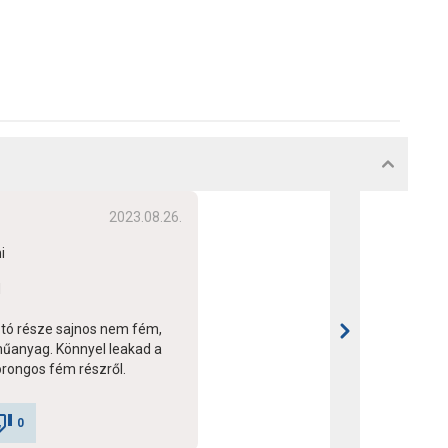
2023.08.26.
i
d
tó része sajnos nem fém,
anyag. Könnyel leakad a
rongos fém részről.
0