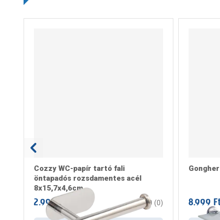
Cozzy WC-papír tartó fali
Gongher 
öntapadós rozsdamentes acél
8x15,7x4,6cm
2.999 Ft
8.999 F
/ darab
0
(
0
)