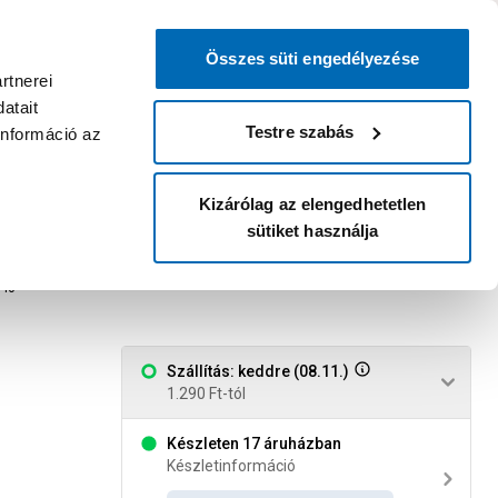
0
0
dvenc áruházam
:
Miért érdemes
Kérlek válassz
bejelentkezni?
Összes süti engedélyezése
Belépés
Listáim
Kosár
rtnerei
atait
Legyél Praktiker Plusz tag!
Áruházak és szolgáltatások
Karrier
Testre szabás
információ az
Kizárólag az elengedhetetlen
sütiket használja
os krómozott
40
Szállítás: keddre (08.11.)
1.290 Ft-tól
Készleten 17 áruházban
Készletinformáció