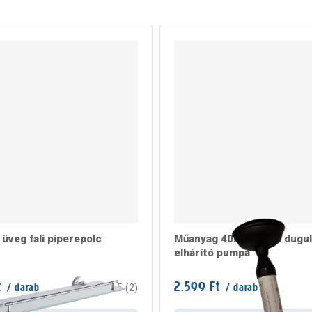
üveg fali piperepolc
Műanyag 40x16x7 cm dugul
elhárító pumpa
t
2.599 Ft
/ darab
/ darab
4.5
(
2
)