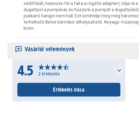
védőfóliát, helyezze fel a falra a rögzítő adaptert, tolja rá
dugattyút a pumpával, és húzza ki a pumpát a dugattyúból
pukkanó hangot nem hall. Ezt ismételje meg még háromsz
terhelhető illetve bármikor áthelyezhető. Anyaga: műanyag
króm.
Vásárlói vélemények
4.5
2
értékelés
Értékelés írása