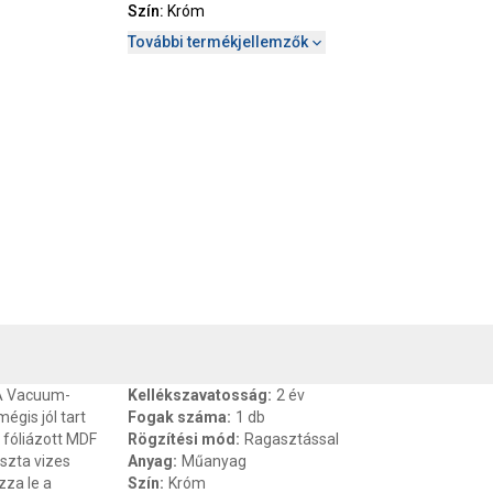
Szín
:
Króm
További termékjellemzők
, SZAVATOSSÁG
CSOMAGOLÁSI ÉS SÚLY INFORMÁCIÓK
DOKU
. A Vacuum-
Kellékszavatosság
:
2 év
égis jól tart
Fogak száma
:
1 db
, fóliázott MDF
Rögzítési mód
:
Ragasztással
iszta vizes
Anyag
:
Műanyag
zza le a
Szín
:
Króm