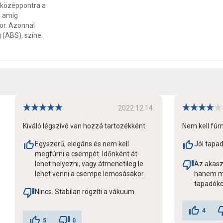
 a középpontra a
, amíg
or. Azonnal
 (ABS), színe:
2022.12.14.
Kiváló légszívó van hozzá tartozékként.
Nem kell fúrn
Egyszerű, elegáns és nem kell
Jól tapa
megfúrni a csempét. Időnként át
lehet helyezni, vagy átmenetileg le
Az akasz
lehet venni a csempe lemosásakor.
hanem mű
tapadóko
Nincs. Stabilan rögzíti a vákuum.
4
5
0