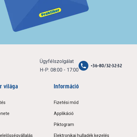
Ügyfélszolgálat
+36-80/32-32-32
H-P: 08:00 - 17:00
r világa
Információ
tés
Fizetési mód
énete
Applikáció
Piktogram
elelősségvállalás
Elektronikai hulladék kezelés