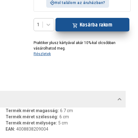
Hol találom az áruházban?
Kosárba rakom
1
Praktiker plusz kártyával akár 10%-kal olcsóbban
vásárolhatod meg.
Részletek
MENTUMOK, FELELŐS SZEMÉLY
Termék méret magasság
:
6.7 cm
Termék méret szélesség
:
6 cm
Termék méret mélysége
:
5 cm
EAN
:
4008838209004