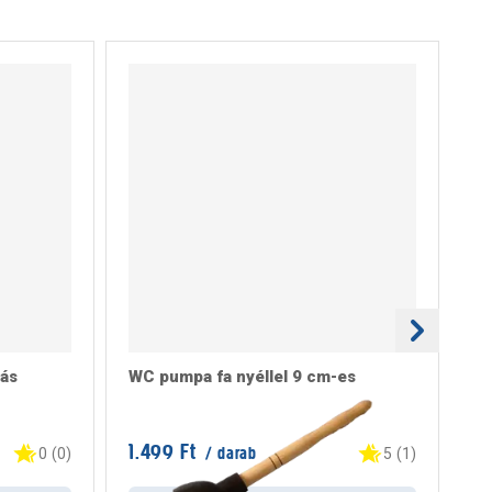
ás
WC pumpa fa nyéllel 9 cm-es
St
1.499 Ft
12
/ darab
0
(
0
)
5
(
1
)