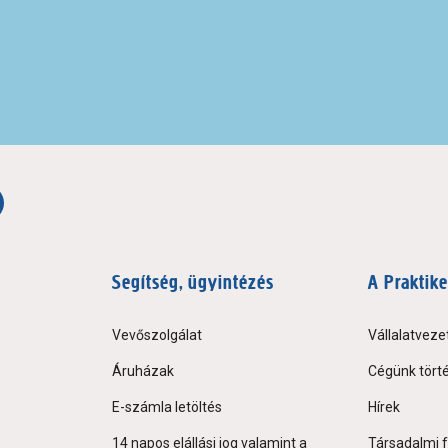
Segítség, ügyintézés
A Praktike
Vevőszolgálat
Vállalatveze
Áruházak
Cégünk tört
E-számla letöltés
Hírek
14 napos elállási jog valamint a
Társadalmi f