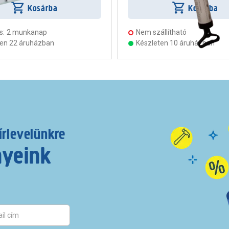
Kosárba
Kosárba
s:
2 munkanap
Nem szállítható
ten 22 áruházban
Készleten 10 áruházban
írlevelünkre
nyeink