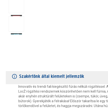
TERMÉKJELLEMZŐK
VÁSÁRLÓI VÉLEMÉNYEK
JÓTÁLLÁS
Szakértőnk által kiemelt jellemzők
Innovatív és trendi fali kiegészítő fúrás nélküli rögzítéssel
LocŽ rögzítési rendszernek köszönhetően nem kell fúrnia, m
akár enyhén struktúrált felületeken is (csempe, tükör, üveg
bútorok). Gyerekjáték a felrakása! Először takarítsa le egy t
törlőkendővel a felületet, és hagyja megszáradni. Utána hú