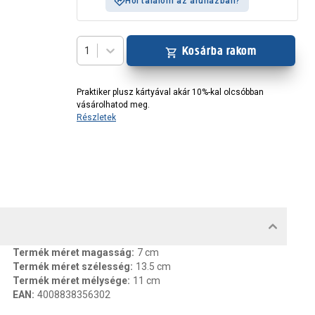
Hol találom az áruházban?
Kosárba rakom
1
Praktiker plusz kártyával akár 10%-kal olcsóbban
vásárolhatod meg.
Részletek
MENTUMOK, FELELŐS SZEMÉLY
Termék méret magasság
:
7 cm
Termék méret szélesség
:
13.5 cm
Termék méret mélysége
:
11 cm
EAN
:
4008838356302