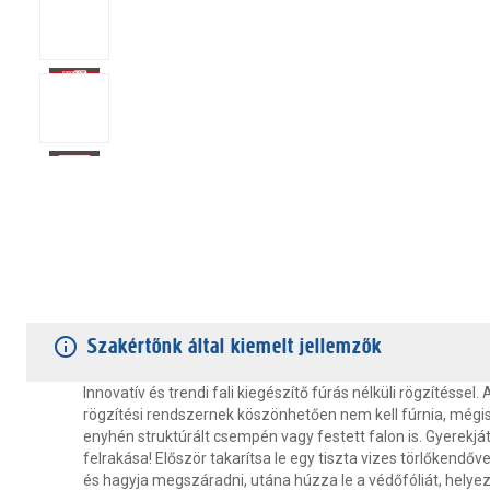
TERMÉKJELLEMZŐK
VÁSÁRLÓI VÉLEMÉNYEK
JÓTÁLLÁS
Szakértőnk által kiemelt jellemzők
Innovatív és trendi fali kiegészítő fúrás nélküli rögzítéssel.
rögzítési rendszernek köszönhetően nem kell fúrnia, mégis 
enyhén struktúrált csempén vagy festett falon is. Gyerekjá
felrakása! Először takarítsa le egy tiszta vizes törlőkendővel
és hagyja megszáradni, utána húzza le a védőfóliát, helyezz