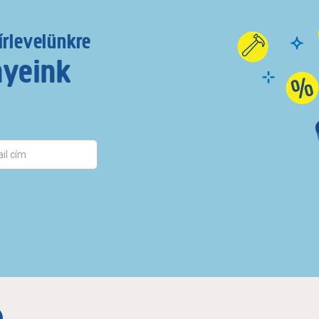
írlevelünkre
nyeink