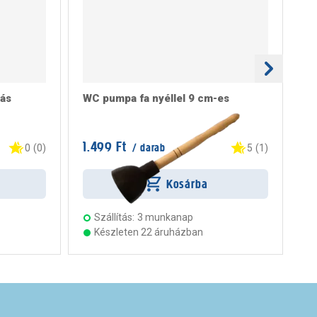
ás
WC pumpa fa nyéllel 9 cm-es
St
1.499 Ft
12
/ darab
0
(
0
)
5
(
1
)
Kosárba
Szállítás:
3 munkanap
Készleten 22 áruházban