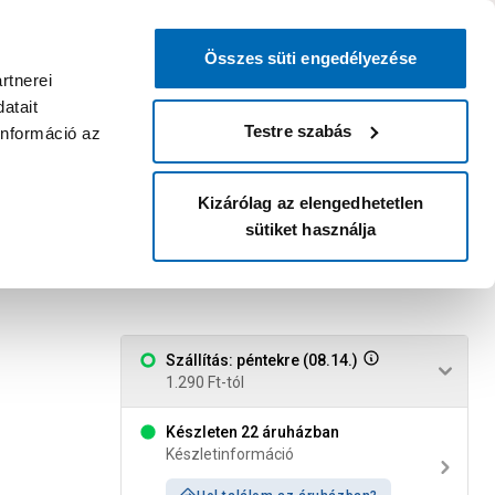
0
0
dvenc áruházam
:
Miért érdemes
Kérlek válassz
bejelentkezni?
Összes süti engedélyezése
Belépés
Listáim
Kosár
rtnerei
atait
Legyél Praktiker Plusz tag!
Áruházak és szolgáltatások
Karrier
Testre szabás
információ az
Kizárólag az elengedhetetlen
sütiket használja
nemesacél
Szállítás: péntekre (08.14.)
1.290 Ft-tól
Készleten 22 áruházban
Készletinformáció