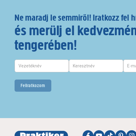
Ne maradj le semmiről! Iratkozz fel h
és merülj el kedvezmé
tengerében!
Feliratkozom