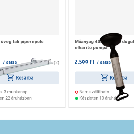
üveg fali piperepolc
Műanyag 40x16x7 cm dugul
elhárító pumpa
t
2.599 Ft
/ darab
/ darab
4.5
(
2
)
Kosárba
Kosárba
s:
3 munkanap
Nem szállítható
ten 22 áruházban
Készleten 10 áruházban