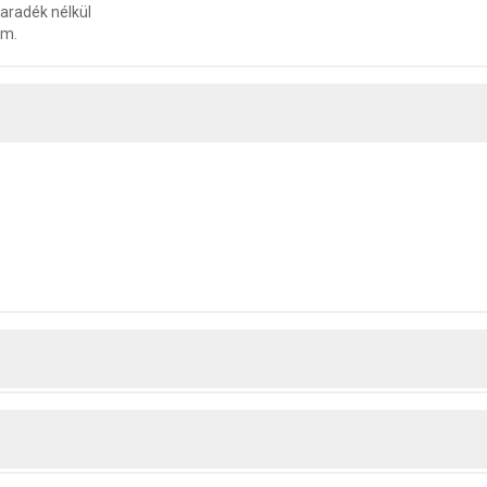
maradék nélkül
óm.