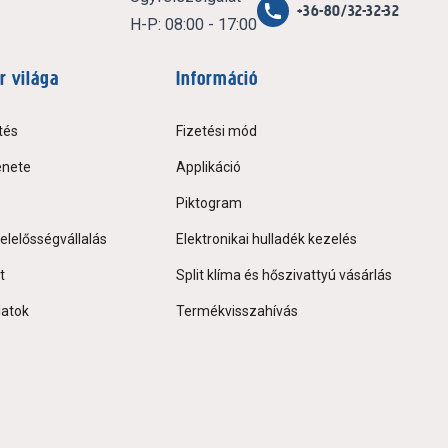
+36-80/32-32-32
H-P: 08:00 - 17:00
r világa
Információ
tés
Fizetési mód
énete
Applikáció
Piktogram
elelősségvállalás
Elektronikai hulladék kezelés
t
Split klíma és hőszivattyú vásárlás
latok
Termékvisszahívás