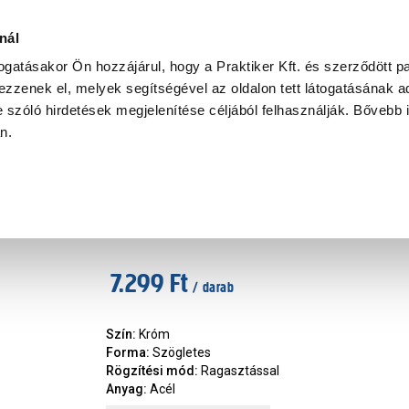
Ke
nál
togatásakor Ön hozzájárul, hogy a Praktiker Kft. és szerződött pa
zzenek el, melyek segítségével az oldalon tett látogatásának ad
Praktiker Professional
Szakiajánló
Ügyintézés és Információ
 szóló hirdetések megjelenítése céljából felhasználják. Bővebb 
an.
relhető fürdőszoba kiegészítők
Turbo-loc fali WC-papír tartó 
Márka
:
Wenko
|
Cikkszám
:
338974
7.299 Ft
/ darab
Szín
:
Króm
Forma
:
Szögletes
Rögzítési mód
:
Ragasztással
Anyag
:
Acél