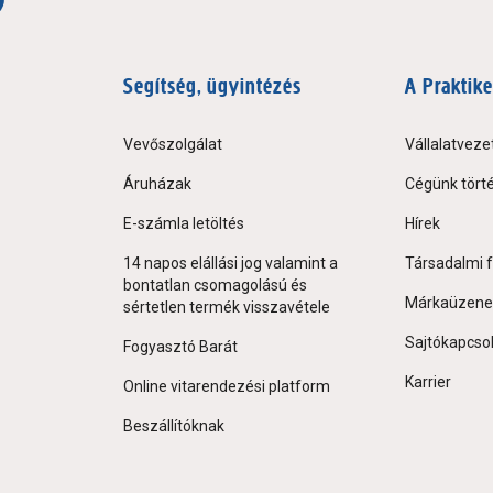
Segítség, ügyintézés
A Praktike
Vevőszolgálat
Vállalatveze
Áruházak
Cégünk tört
E-számla letöltés
Hírek
14 napos elállási jog valamint a
Társadalmi f
bontatlan csomagolású és
Márkaüzene
sértetlen termék visszavétele
Sajtókapcso
Fogyasztó Barát
Karrier
Online vitarendezési platform
Beszállítóknak