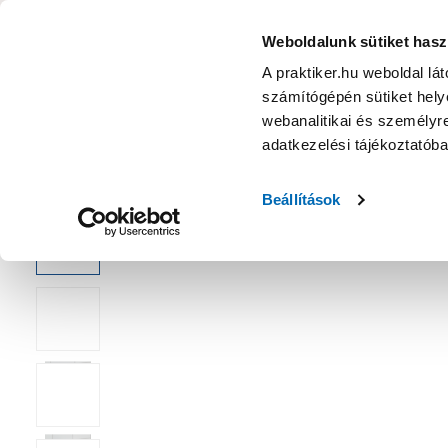
Turbo-loc fali wc-papír tartó nemesacél - Falra szerelhető
KATEGÓRIÁK
Weboldalunk sütiket hasz
A praktiker.hu weboldal lá
számítógépén sütiket helye
Ajánlatok
Márkanagykövet
Nyereményjáték
webanalitikai és személyre
adatkezelési tájékoztatób
Kezdőoldal
Fürdőszoba
Fürdőszoba felszerelés
Falra sze
Beállítások