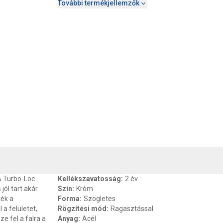
További termékjellemzők
, SZAVATOSSÁG
CSOMAGOLÁSI ÉS SÚLY INFORMÁCIÓK
DOKU
 A Turbo-Loc
Kellékszavatosság
:
2 év
jól tart akár
Szín
:
Króm
ték a
Forma
:
Szögletes
 a felületet,
Rögzítési mód
:
Ragasztással
e fel a falra a
Anyag
:
Acél