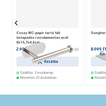
Cozzy WC-papír tartó fali
Gongher 
öntapadós rozsdamentes acél
8x15,7x4,6cm
2.999 Ft
8.999 F
/ darab
0
(
0
)
Kosárba
Szállítás:
3 munkanap
Szállítá
Készleten 23 áruházban
Készle