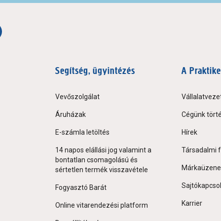
Segítség, ügyintézés
A Praktike
Vevőszolgálat
Vállalatveze
Áruházak
Cégünk tört
E-számla letöltés
Hírek
14 napos elállási jog valamint a
Társadalmi f
bontatlan csomagolású és
Márkaüzene
sértetlen termék visszavétele
Sajtókapcso
Fogyasztó Barát
Karrier
Online vitarendezési platform