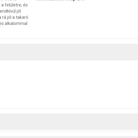
a felületre, és
ndkívül jól
rá jól a takaró
eges alkalommal