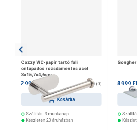
Cozzy WC-papír tartó fali
Gongher 
öntapadós rozsdamentes acél
8x15,7x4,6cm
2.999 Ft
8.999 F
/ darab
0
(
0
)
Kosárba
Szállítás:
3 munkanap
Szállítá
Készleten 23 áruházban
Készle