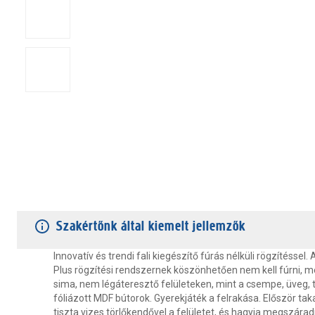
TERMÉKJELLEMZŐK
VÁSÁRLÓI VÉLEMÉNYEK
JÓTÁLLÁS
Szakértőnk által kiemelt jellemzők
Innovatív és trendi fali kiegészítő fúrás nélküli rögzítéssel.
Plus rögzítési rendszernek köszönhetően nem kell fúrni, még
sima, nem légáteresztő felületeken, mint a csempe, üveg, 
fóliázott MDF bútorok. Gyerekjáték a felrakása. Először taka
tiszta vizes törlőkendővel a felületet, és hagyja megszárad