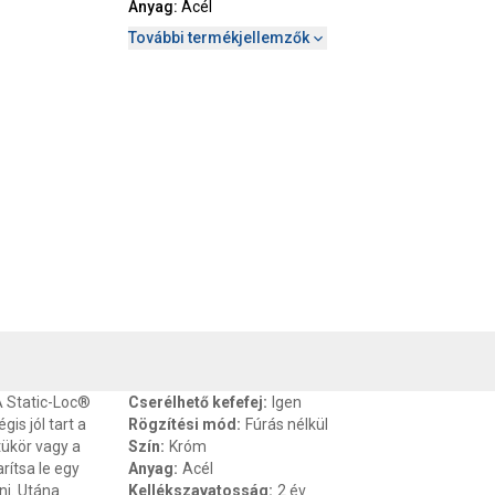
Anyag
:
Acél
További termékjellemzők
, SZAVATOSSÁG
CSOMAGOLÁSI ÉS SÚLY INFORMÁCIÓK
DOKU
 A Static-Loc®
Cserélhető kefefej
:
Igen
is jól tart a
Rögzítési mód
:
Fúrás nélkül
tükör vagy a
Szín
:
Króm
rítsa le egy
Anyag
:
Acél
ni. Utána
Kellékszavatosság
:
2 év