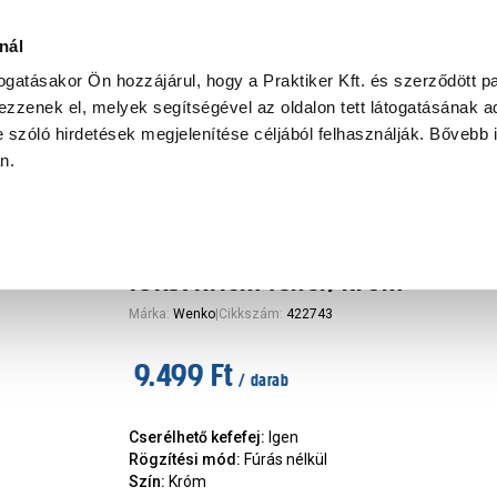
11cm
Ke
nál
togatásakor Ön hozzájárul, hogy a Praktiker Kft. és szerződött pa
zzenek el, melyek segítségével az oldalon tett látogatásának ad
Praktiker Professional
Szakiajánló
Ügyintézés és Információ
 szóló hirdetések megjelenítése céljából felhasználják. Bővebb 
an.
relhető fürdőszoba kiegészítők
Wenko static-loc plus osimo WC
10x37x11cm fehér/króm
Márka
:
Wenko
|
Cikkszám
:
422743
9.499 Ft
/ darab
Cserélhető kefefej
:
Igen
Rögzítési mód
:
Fúrás nélkül
Szín
:
Króm