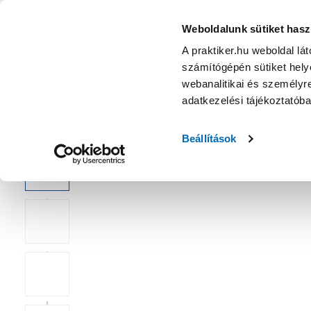
Wenko static-loc plus osimo wc-kefe garnitúra fali 10x37x
KATEGÓRIÁK
Weboldalunk sütiket hasz
A praktiker.hu weboldal lá
számítógépén sütiket helye
Ajánlatok
Márkanagykövet
Nyereményjáték
webanalitikai és személyre
adatkezelési tájékoztatób
Kezdőoldal
Fürdőszoba
Fürdőszoba felszerelés
Falra sze
Beállítások