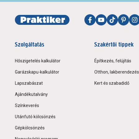
Szolgáltatás
Szakértői tippek
Hőszigetelés kalkulátor
Építkezés, felújítás
Garázskapu-kalkulátor
Otthon, lakberendezés
Lapszabászat
Kert és szabadidő
Ajándékutalvány
Színkeverés
Utánfutó kölcsönzés
Gépkölcsönzés