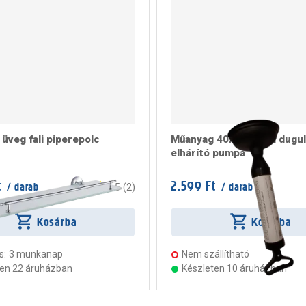
üveg fali piperepolc
Műanyag 40x16x7 cm dugul
elhárító pumpa
t
2.599 Ft
/ darab
/ darab
4.5
(
2
)
Kosárba
Kosárba
s:
3 munkanap
Nem szállítható
ten 22 áruházban
Készleten 10 áruházban