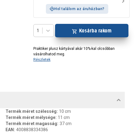
Hol találom az áruházban?
Kosárba rakom
1
Praktiker plusz kártyával akár 10%-kal olcsóbban
vásárolhatod meg.
Részletek
MENTUMOK, FELELŐS SZEMÉLY
Termék méret szélesség
:
10 cm
Termék méret mélysége
:
11 cm
Termék méret magasság
:
37 cm
EAN
:
4008838334386