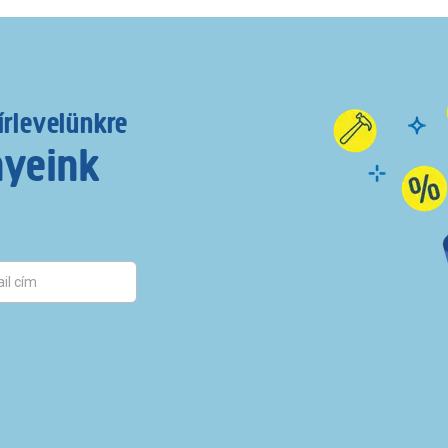
írlevelünkre
nyeink