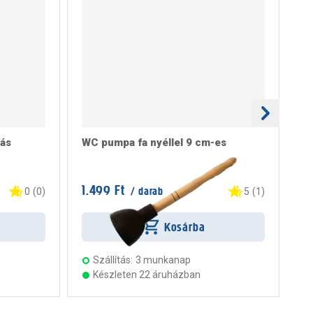
ás
WC pumpa fa nyéllel 9 cm-es
St
1.499 Ft
12
/ darab
0
(
0
)
5
(
1
)
Kosárba
Szállítás:
3 munkanap
Készleten 22 áruházban