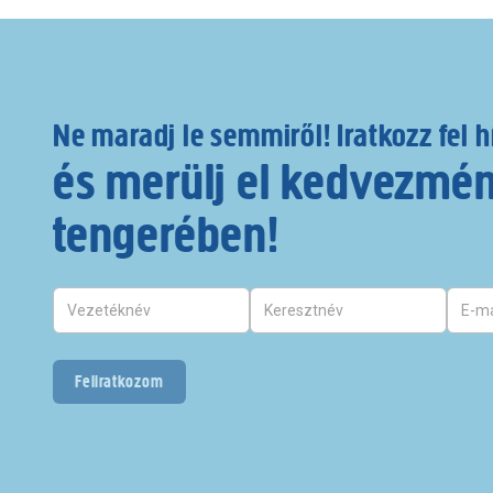
Ne maradj le semmiről! Iratkozz fel h
és merülj el kedvezmé
tengerében!
Feliratkozom