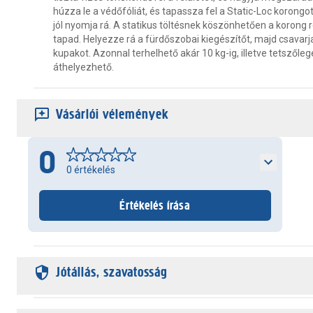
húzza le a védőfóliát, és tapassza fel a Static-Loc korongot 
jól nyomja rá. A statikus töltésnek köszönhetően a korong re
tapad. Helyezze rá a fürdőszobai kiegészítőt, majd csavarja 
kupakot. Azonnal terhelhető akár 10 kg-ig, illetve tetszől
áthelyezhető.
Vásárlói vélemények
0
0
értékelés
Értékelés írása
Jótállás, szavatosság