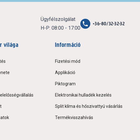
Ügyfélszolgálat
+36-80/32-32-32
H-P: 08:00 - 17:00
r világa
Információ
tés
Fizetési mód
énete
Applikáció
Piktogram
elelősségvállalás
Elektronikai hulladék kezelés
t
Split klíma és hőszivattyú vásárlás
latok
Termékvisszahívás