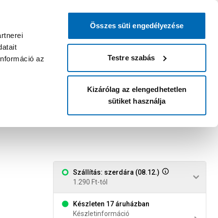
0
0
dvenc áruházam
:
Miért érdemes
Kérlek válassz
bejelentkezni?
Összes süti engedélyezése
Belépés
Listáim
Kosár
rtnerei
atait
Legyél Praktiker Plusz tag!
Áruházak és szolgáltatások
Karrier
Testre szabás
információ az
Kizárólag az elengedhetetlen
sütiket használja
-kefe garnitúra fali
Szállítás: szerdára (08.12.)
1.290 Ft-tól
Készleten 17 áruházban
Készletinformáció