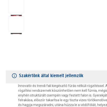
TERMÉKJELLEMZŐK
VÁSÁRLÓI VÉLEMÉNYEK
JÓTÁLLÁS
Szakértőnk által kiemelt jellemzők
Innovatív és trendi fali kiegészítő fúrás nélküli rögzítéssel.
rögzítési rendszernek köszönhetően nem kell fúrnia, mégis 
enyhén struktúrált csempén vagy festett falon is. Gyerekjá
felrakása, először takarítsa le egy tiszta vizes törlőkendővel
és hagyja megszáradni, utána húzza le a védőfóliát, helyezz