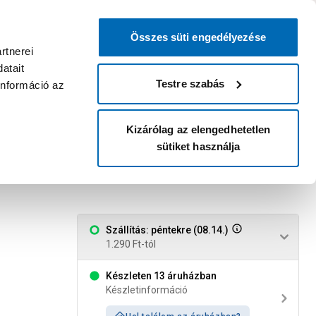
0
0
dvenc áruházam
:
Miért érdemes
Kérlek válassz
bejelentkezni?
Összes süti engedélyezése
Belépés
Listáim
Kosár
rtnerei
atait
Legyél Praktiker Plusz tag!
Áruházak és szolgáltatások
Karrier
Testre szabás
információ az
Kizárólag az elengedhetetlen
sütiket használja
nemesacél
Szállítás: péntekre (08.14.)
1.290 Ft-tól
Készleten 13 áruházban
Készletinformáció