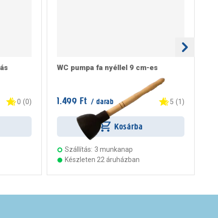
ás
WC pumpa fa nyéllel 9 cm-es
St
1.499 Ft
12
/ darab
0
(
0
)
5
(
1
)
Kosárba
Szállítás:
3 munkanap
Készleten 22 áruházban