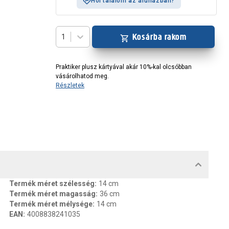
Hol találom az áruházban?
Kosárba rakom
1
Praktiker plusz kártyával akár 10%-kal olcsóbban
vásárolhatod meg.
Részletek
MENTUMOK, FELELŐS SZEMÉLY
Termék méret szélesség
:
14 cm
Termék méret magasság
:
36 cm
Termék méret mélysége
:
14 cm
EAN
:
4008838241035