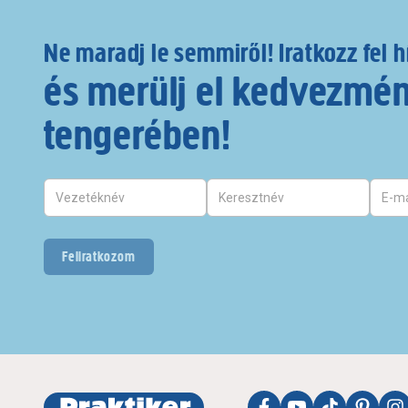
Ne maradj le semmiről! Iratkozz fel h
és merülj el kedvezmé
tengerében!
Feliratkozom