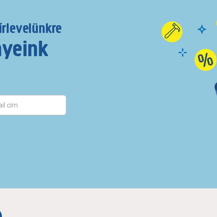
írlevelünkre
nyeink