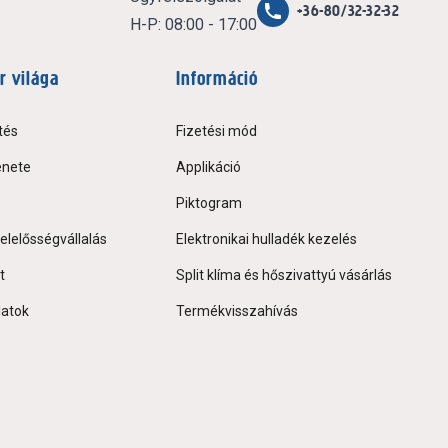
+36-80/32-32-32
H-P: 08:00 - 17:00
r világa
Információ
tés
Fizetési mód
énete
Applikáció
Piktogram
elelősségvállalás
Elektronikai hulladék kezelés
t
Split klíma és hőszivattyú vásárlás
latok
Termékvisszahívás