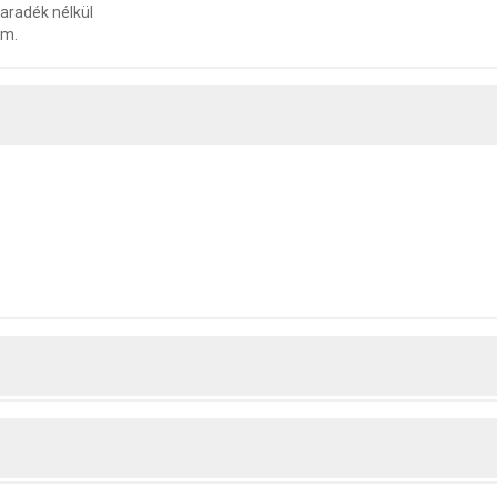
maradék nélkül
óm.