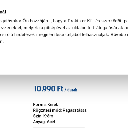
Ke
nál
togatásakor Ön hozzájárul, hogy a Praktiker Kft. és szerződött pa
zzenek el, melyek segítségével az oldalon tett látogatásának ad
Praktiker Professional
Szakiajánló
Ügyintézés és Információ
 szóló hirdetések megjelenítése céljából felhasználják. Bővebb 
an.
relhető fürdőszoba kiegészítők
Turbo-loc pót WC-papír tartó 
Márka
:
Wenko
|
Cikkszám
:
338923
10.990 Ft
/ darab
Forma
:
Kerek
Rögzítési mód
:
Ragasztással
Szín
:
Króm
Anyag
:
Acél