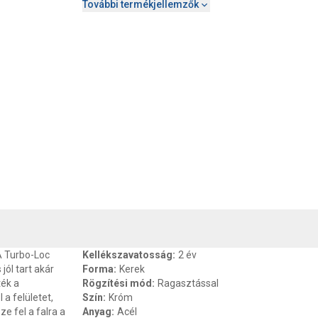
További termékjellemzők
, SZAVATOSSÁG
CSOMAGOLÁSI ÉS SÚLY INFORMÁCIÓK
DOKU
 A Turbo-Loc
Kellékszavatosság
:
2 év
jól tart akár
Forma
:
Kerek
ték a
Rögzítési mód
:
Ragasztással
 a felületet,
Szín
:
Króm
e fel a falra a
Anyag
:
Acél