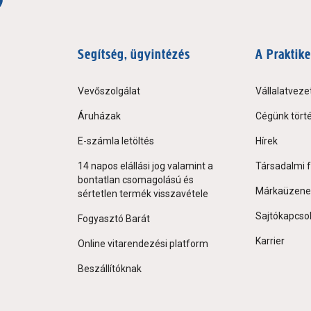
Segítség, ügyintézés
A Praktike
Vevőszolgálat
Vállalatveze
Áruházak
Cégünk tört
E-számla letöltés
Hírek
14 napos elállási jog valamint a
Társadalmi f
bontatlan csomagolású és
Márkaüzene
sértetlen termék visszavétele
Sajtókapcso
Fogyasztó Barát
Karrier
Online vitarendezési platform
Beszállítóknak