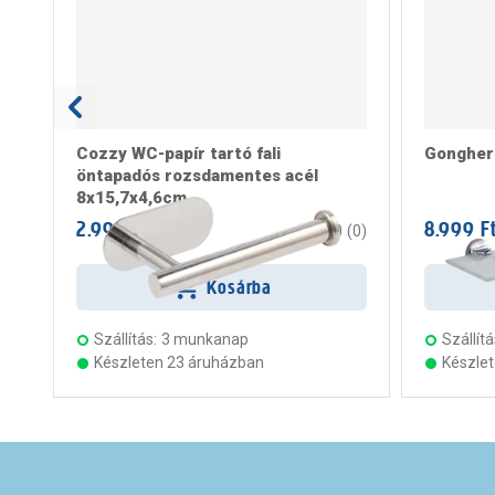
Cozzy WC-papír tartó fali
Gongher 
öntapadós rozsdamentes acél
8x15,7x4,6cm
2.999 Ft
8.999 F
/ darab
0
(
0
)
Kosárba
Szállítás:
3 munkanap
Szállítá
Készleten 23 áruházban
Készle