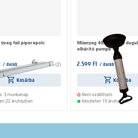
üveg fali piperepolc
Műanyag 40x16x7 cm dugul
elhárító pumpa
t
2.599 Ft
/ darab
/ darab
4.5
(
2
)
Kosárba
Kosárba
s:
3 munkanap
Nem szállítható
ten 22 áruházban
Készleten 10 áruházban