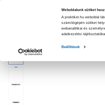
KATEGÓRIÁK
Weboldalunk sütiket hasz
A praktiker.hu weboldal lá
számítógépén sütiket helye
Ajánlatok
Márkanagykövet
Nyereményjáték
webanalitikai és személyre
adatkezelési tájékoztatób
Kezdőoldal
Fürdőszoba
Fürdőszoba felszerelés
Falra sze
Beállítások