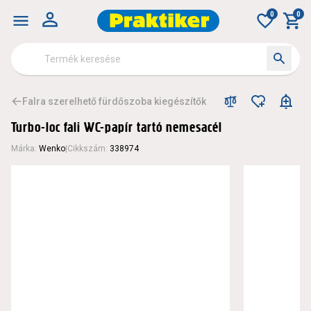
0
0
Falra szerelhető fürdőszoba kiegészítők
Turbo-loc fali WC-papír tartó nemesacél
Márka
:
Wenko
|
Cikkszám
:
338974