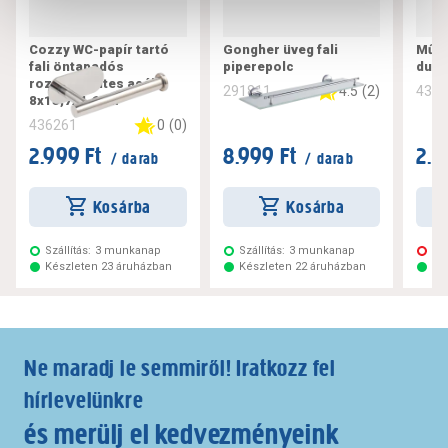
Cozzy WC-papír tartó
Gongher üveg fali
Műan
fali öntapadós
piperepolc
dugu
rozsdamentes acél
4.5
(
2
)
291811
434
8x15,7x4,6cm
0
(
0
)
436261
2.999 Ft
8.999 Ft
2.5
/ darab
/ darab
Kosárba
Kosárba
Szállítás:
3 munkanap
Szállítás:
3 munkanap
Ne
Készleten 23 áruházban
Készleten 22 áruházban
Ké
Ne maradj le semmiről! Iratkozz fel
hírlevelünkre
és merülj el kedvezményeink