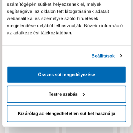
számítógépén sütiket helyezzenek el, melyek
segítségével az oldalon tett látogatásának adatait
Dokumentumok, felelős személy
webanalitikai és személyre szóló hirdetések
megjelenítése céljából felhasználják. Bővebb információ
az adatkezelési tájékoztatóban.
Hibát találtál az oldalon vagy a termék leírásában?
Kérjük jelezd nekünk!
Beállítások
Neked ajánljuk!
Összes süti engedélyezése
Testre szabás
Kizárólag az elengedhetetlen sütiket használja