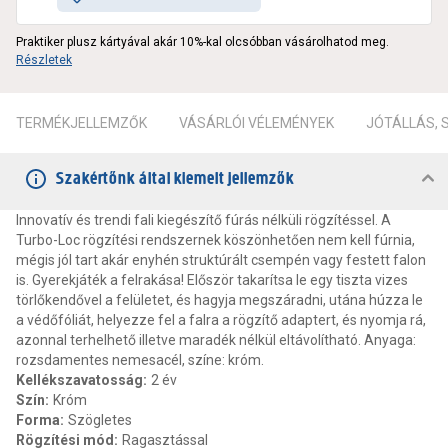
Praktiker plusz kártyával akár 10%-kal olcsóbban vásárolhatod meg.
Részletek
TERMÉKJELLEMZŐK
VÁSÁRLÓI VÉLEMÉNYEK
JÓTÁLLÁS,
Szakértőnk által kiemelt jellemzők
Innovatív és trendi fali kiegészítő fúrás nélküli rögzítéssel. A
Turbo-Loc rögzítési rendszernek köszönhetően nem kell fúrnia,
mégis jól tart akár enyhén struktúrált csempén vagy festett falon
is. Gyerekjáték a felrakása! Először takarítsa le egy tiszta vizes
törlőkendővel a felületet, és hagyja megszáradni, utána húzza le
a védőfóliát, helyezze fel a falra a rögzítő adaptert, és nyomja rá,
azonnal terhelhető illetve maradék nélkül eltávolítható. Anyaga:
rozsdamentes nemesacél, színe: króm.
Kellékszavatosság
:
2 év
Szín
:
Króm
Forma
:
Szögletes
Rögzítési mód
:
Ragasztással