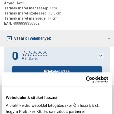
Anyag
:
Acél
Termék méret magasság
:
7 cm
Termék méret szélesség
:
13.5 cm
Termék méret mélysége
:
11 cm
EAN
:
4008838356302
Vásárlói vélemények
0
0
értékelés
Értékelés írása
Jótállás, szavatosság
Weboldalunk sütiket használ
A praktiker.hu weboldal látogatásakor Ön hozzájárul,
Csomagolási és súly információk
hogy a Praktiker Kft. és szerződött partnerei