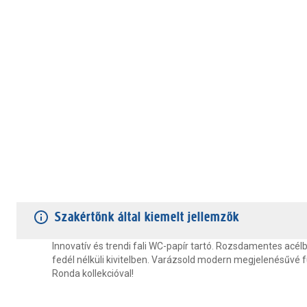
TERMÉKJELLEMZŐK
VÁSÁRLÓI VÉLEMÉNYEK
JÓTÁLLÁS
Szakértőnk által kiemelt jellemzők
Innovatív és trendi fali WC-papír tartó. Rozsdamentes acélb
fedél nélküli kivitelben. Varázsold modern megjelenésűvé
Ronda kollekcióval!