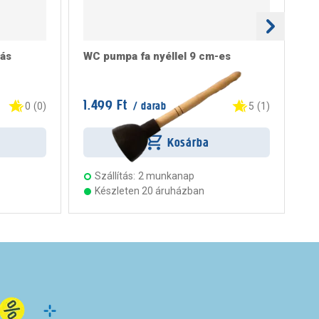
ás
WC pumpa fa nyéllel 9 cm-es
St
1.499 Ft
12
/ darab
0
(
0
)
5
(
1
)
Kosárba
Szállítás:
2 munkanap
Készleten 20 áruházban