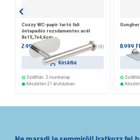
Cozzy WC-papír tartó fali
Gongher 
öntapadós rozsdamentes acél
8x15,7x4,6cm
2.999 Ft
8.999 F
/ darab
0
(
0
)
Kosárba
Szállítás:
2 munkanap
Szállítá
Készleten 21 áruházban
Készle
Ne maradj le semmiről! Iratkozz fel h