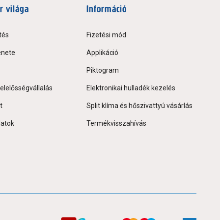
r világa
Információ
tés
Fizetési mód
énete
Applikáció
Piktogram
elelősségvállalás
Elektronikai hulladék kezelés
t
Split klíma és hőszivattyú vásárlás
latok
Termékvisszahívás