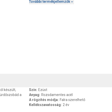
További termékjellemzők
, SZAVATOSSÁG
CSOMAGOLÁSI ÉS SÚLY INFORMÁCIÓK
DOKU
ól készült,
Szín
:
Ezüst
 fürdőszobád a
Anyag
:
Rozsdamentes acél
A rögzítés módja
:
Falra szerelhető
Kellékszavatosság
:
2 év