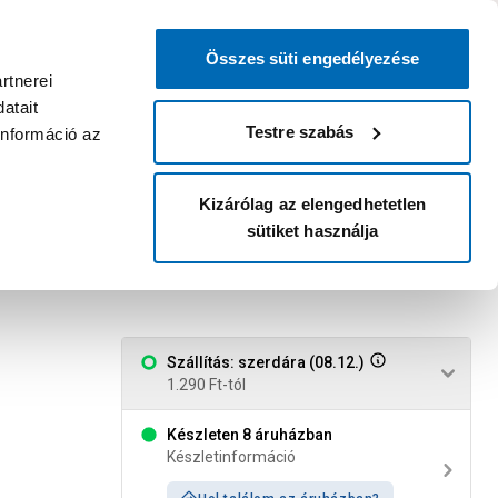
0
0
dvenc áruházam
:
Miért érdemes
Kérlek válassz
bejelentkezni?
Összes süti engedélyezése
Belépés
Listáim
Kosár
rtnerei
atait
Legyél Praktiker Plusz tag!
Áruházak és szolgáltatások
Karrier
Testre szabás
információ az
Kizárólag az elengedhetetlen
sütiket használja
damentes acél fedél nélkül
Szállítás: szerdára (08.12.)
1.290 Ft-tól
Készleten 8 áruházban
Készletinformáció