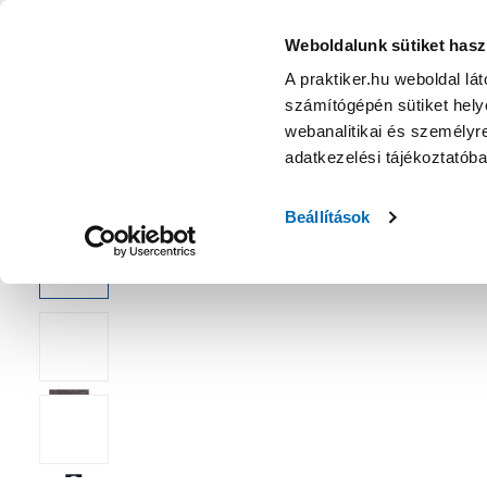
KATEGÓRIÁK
Weboldalunk sütiket hasz
A praktiker.hu weboldal lá
számítógépén sütiket helye
Ajánlatok
Márkanagykövet
Nyereményjáték
webanalitikai és személyre
adatkezelési tájékoztatób
Kezdőoldal
Fürdőszoba
Fürdőszoba felszerelés
Falra sze
Beállítások