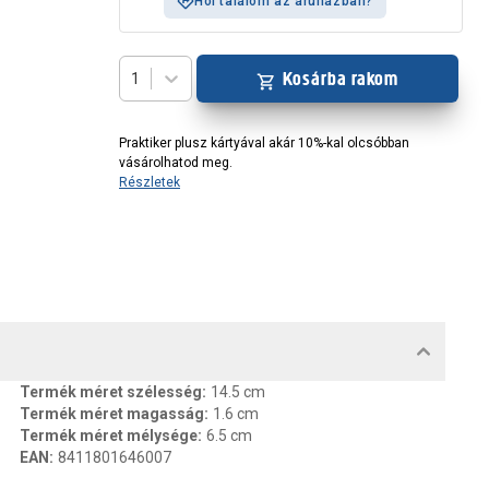
Hol találom az áruházban?
Kosárba rakom
1
Praktiker plusz kártyával akár 10%-kal olcsóbban
vásárolhatod meg.
Részletek
MENTUMOK, FELELŐS SZEMÉLY
Termék méret szélesség
:
14.5 cm
Termék méret magasság
:
1.6 cm
Termék méret mélysége
:
6.5 cm
EAN
:
8411801646007