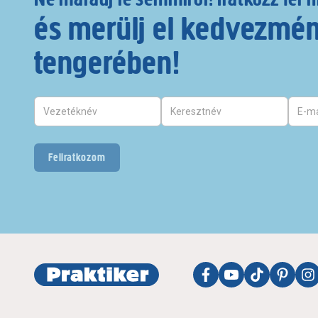
és merülj el kedvezmé
tengerében!
Feliratkozom