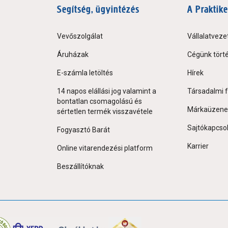
Segítség, ügyintézés
A Praktike
Vevőszolgálat
Vállalatveze
Áruházak
Cégünk tört
E-számla letöltés
Hírek
14 napos elállási jog valamint a
Társadalmi f
bontatlan csomagolású és
Márkaüzene
sértetlen termék visszavétele
Sajtókapcso
Fogyasztó Barát
Karrier
Online vitarendezési platform
Beszállítóknak