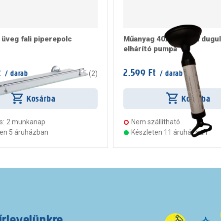
üveg fali piperepolc
Műanyag 40x16x7 cm dugul
elhárító pumpa
t
2.599 Ft
/ darab
/ darab
4.5
(
2
)
Kosárba
Kosárba
s:
2 munkanap
Nem szállítható
ten 5 áruházban
Készleten 11 áruházban
írlevelünkre