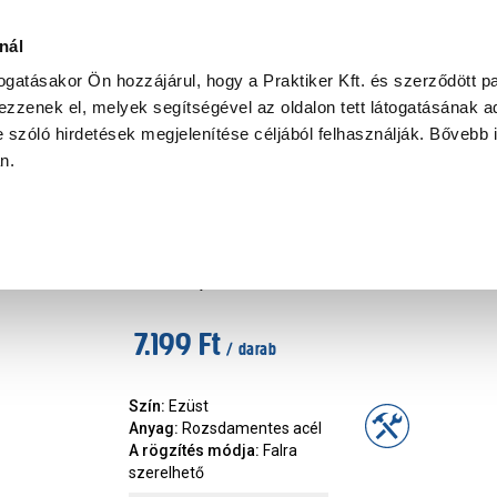
Ke
nál
togatásakor Ön hozzájárul, hogy a Praktiker Kft. és szerződött pa
zzenek el, melyek segítségével az oldalon tett látogatásának ad
Praktiker Professional
Szakiajánló
Ügyintézés és Információ
 szóló hirdetések megjelenítése céljából felhasználják. Bővebb 
an.
relhető fürdőszoba kiegészítők
Ronda WC-papír tartó fali rozs
Márka
:
Tatay
|
Cikkszám
:
422351
7.199 Ft
/ darab
Szín
:
Ezüst
Anyag
:
Rozsdamentes acél
A rögzítés módja
:
Falra
szerelhető