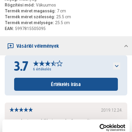
Rögzítési mód
:
Vákuumos
Termék méret magasság
:
7 cm
Termék méret szélesség
:
25.5 cm
Termék méret mélysége
:
25.5 cm
EAN
:
5997815505095
Vásárlói vélemények
3.7
6
értékelés
Értékelés írása
2019.12.24.
nem akartam szétfúrni a meglevő csempét