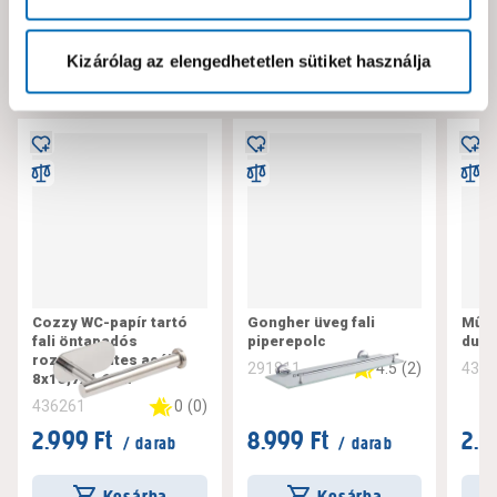
Neked ajánljuk!
Kizárólag az elengedhetetlen sütiket használja
Cozzy WC-papír tartó
Gongher üveg fali
Műan
fali öntapadós
piperepolc
dugu
rozsdamentes acél
4.5
(
2
)
291811
434
8x15,7x4,6cm
0
(
0
)
436261
2.999 Ft
8.999 Ft
2.5
/ darab
/ darab