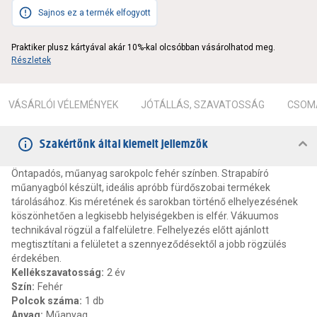
Sajnos ez a termék elfogyott
Praktiker plusz kártyával akár 10%-kal olcsóbban vásárolhatod meg.
Részletek
VÁSÁRLÓI VÉLEMÉNYEK
JÓTÁLLÁS, SZAVATOSSÁG
CSOMA
Szakértőnk által kiemelt jellemzők
Öntapadós, műanyag sarokpolc fehér színben. Strapabíró
műanyagból készült, ideális apróbb fürdőszobai termékek
tárolásához. Kis méretének és sarokban történő elhelyezésének
köszönhetően a legkisebb helyiségekben is elfér. Vákuumos
technikával rögzül a falfelületre. Felhelyezés előtt ajánlott
megtisztítani a felületet a szennyeződésektől a jobb rögzülés
érdekében.
Kellékszavatosság
:
2 év
Szín
:
Fehér
Polcok száma
:
1 db
Anyag
:
Műanyag