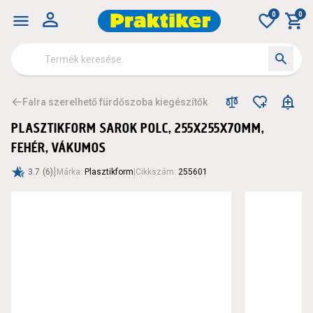
0
0
Falra szerelhető fürdőszoba kiegészítők
PLASZTIKFORM SAROK POLC, 255X255X70MM,
FEHÉR, VÁKUMOS
|
3.7
(6)
Márka
:
Plasztikform
|
Cikkszám
:
255601