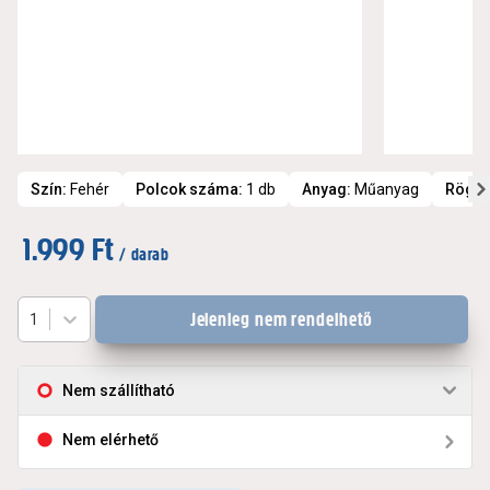
Szín
:
Fehér
Polcok száma
:
1 db
Anyag
:
Műanyag
Rögzí
1.999 Ft
/ darab
Jelenleg nem rendelhető
1
Nem szállítható
Nem elérhető