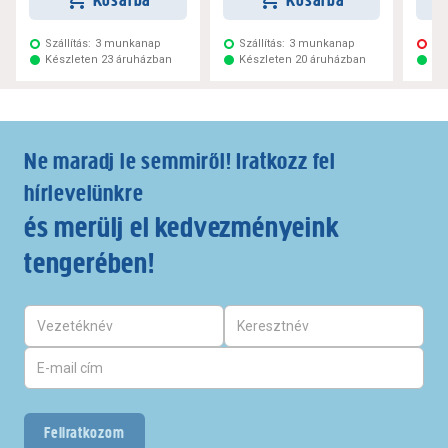
Kosárba
Kosárba
Szállítás:
3 munkanap
Szállítás:
3 munkanap
Ne
Készleten 23 áruházban
Készleten 20 áruházban
Ké
Ne maradj le semmiről! Iratkozz fel
hírlevelünkre
és merülj el kedvezményeink
tengerében!
Feliratkozom