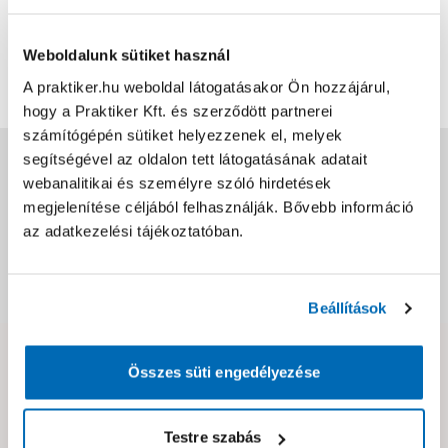
Bővebben
8
0
Weboldalunk sütiket használ
A praktiker.hu weboldal látogatásakor Ön hozzájárul,
További értékelések
hogy a Praktiker Kft. és szerződött partnerei
számítógépén sütiket helyezzenek el, melyek
segítségével az oldalon tett látogatásának adatait
Jótállás, szavatosság
webanalitikai és személyre szóló hirdetések
megjelenítése céljából felhasználják. Bővebb információ
Csomagolási és súly információk
az adatkezelési tájékoztatóban.
Dokumentumok, felelős személy
Beállítások
Hibát találtál az oldalon vagy a termék leírásában?
Összes süti engedélyezése
Kérjük jelezd nekünk!
Testre szabás