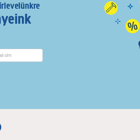
írlevelünkre
nyeink