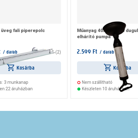
üveg fali piperepolc
Műanyag 40x16x7 cm dugul
elhárító pumpa
t
2.599 Ft
/ darab
/ darab
4.5
(
2
)
Kosárba
Kosárba
s:
3 munkanap
Nem szállítható
ten 22 áruházban
Készleten 10 áruházban