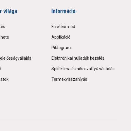
r világa
Információ
tés
Fizetési mód
énete
Applikáció
Piktogram
elelősségvállalás
Elektronikai hulladék kezelés
t
Split klíma és hőszivattyú vásárlás
latok
Termékvisszahívás