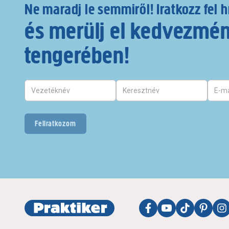
Ne maradj le semmiről! Iratkozz fel h
és merülj el kedvezmé
tengerében!
Feliratkozom