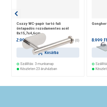
Cozzy WC-papír tartó fali
Gongher 
öntapadós rozsdamentes acél
8x15,7x4,6cm
2.999 Ft
8.999 F
/ darab
0
(
0
)
Kosárba
Szállítás:
3 munkanap
Szállítá
Készleten 23 áruházban
Készle