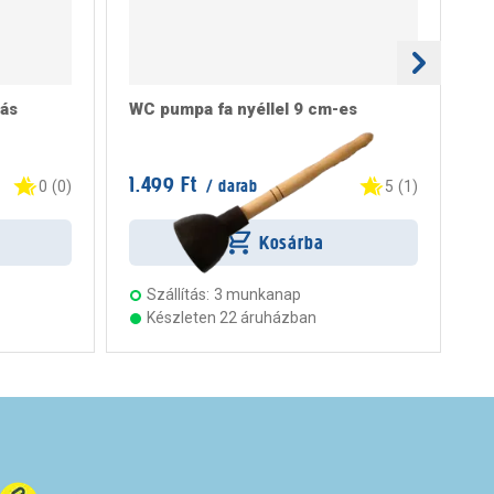
ás
WC pumpa fa nyéllel 9 cm-es
St
1.499 Ft
12
/ darab
0
(
0
)
5
(
1
)
Kosárba
Szállítás:
3 munkanap
Készleten 22 áruházban