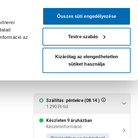
0
0
dvenc áruházam
:
Miért érdemes
Kérlek válassz
bejelentkezni?
Összes süti engedélyezése
Belépés
Listáim
Kosár
rtnerei
atait
Legyél Praktiker Plusz tag!
Áruházak és szolgáltatások
Karrier
Testre szabás
információ az
Kizárólag az elengedhetetlen
sütiket használja
es, fekete
Szállítás: péntekre (08.14.)
1.290 Ft-tól
Készleten 9 áruházban
Készletinformáció