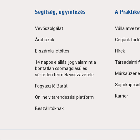
Segítség, ügyintézés
A Praktike
Vevőszolgálat
Vállalatveze
Áruházak
Cégünk tört
E-számla letöltés
Hírek
14 napos elállási jog valamint a
Társadalmi f
bontatlan csomagolású és
Márkaüzene
sértetlen termék visszavétele
Sajtókapcso
Fogyasztó Barát
Karrier
Online vitarendezési platform
Beszállítóknak