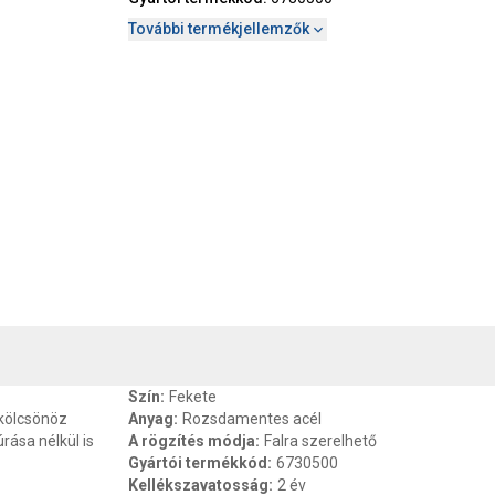
További termékjellemzők
, SZAVATOSSÁG
CSOMAGOLÁSI ÉS SÚLY INFORMÁCIÓK
DOKU
Szín
:
Fekete
kölcsönöz
Anyag
:
Rozsdamentes acél
rása nélkül is
A rögzítés módja
:
Falra szerelhető
Gyártói termékkód
:
6730500
Kellékszavatosság
:
2 év