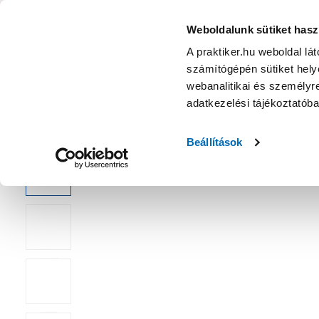
KATEGÓRIÁK
Weboldalunk sütiket hasz
A praktiker.hu weboldal lá
számítógépén sütiket helye
Ajánlatok
Márkanagykövet
Nyereményjáték
webanalitikai és személyre
adatkezelési tájékoztatób
Kezdőoldal
Fürdőszoba
Fürdőszoba felszerelés
Falra sze
Beállítások