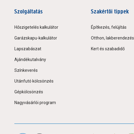
Szolgáltatás
Szakértői tippek
Hőszigetelés kalkulátor
Építkezés, felújítás
Garázskapu-kalkulátor
Otthon, lakberendezés
Lapszabászat
Kert és szabadidő
Ajándékutalvány
Színkeverés
Utánfutó kölcsönzés
Gépkölcsönzés
Nagyvásárlói program