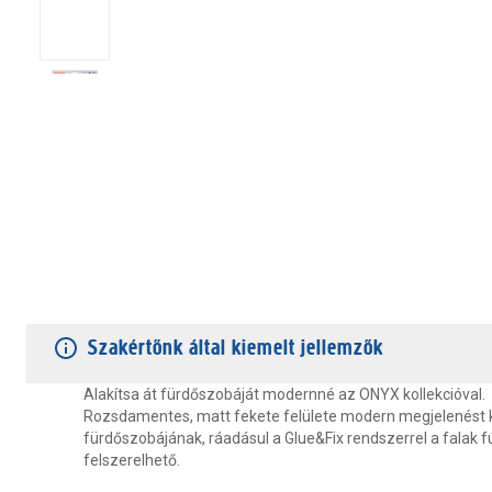
TERMÉKJELLEMZŐK
VÁSÁRLÓI VÉLEMÉNYEK
JÓTÁLLÁS
Szakértőnk által kiemelt jellemzők
Alakítsa át fürdőszobáját modernné az ONYX kollekcióval.
Rozsdamentes, matt fekete felülete modern megjelenést 
fürdőszobájának, ráadásul a Glue&Fix rendszerrel a falak fú
felszerelhető.