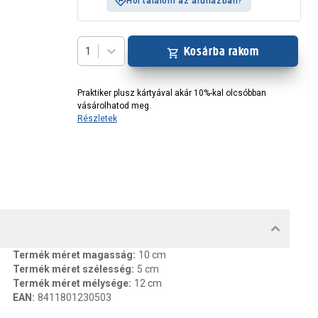
Hol találom az áruházban?
Kosárba rakom
1
Praktiker plusz kártyával akár 10%-kal olcsóbban
vásárolhatod meg.
Részletek
MENTUMOK, FELELŐS SZEMÉLY
Termék méret magasság
:
10 cm
Termék méret szélesség
:
5 cm
Termék méret mélysége
:
12 cm
EAN
:
8411801230503