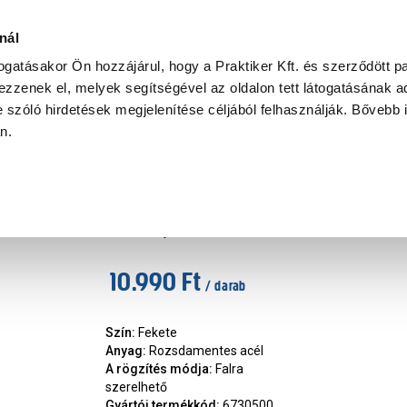
Ke
nál
togatásakor Ön hozzájárul, hogy a Praktiker Kft. és szerződött pa
zzenek el, melyek segítségével az oldalon tett látogatásának ad
Praktiker Professional
Szakiajánló
Ügyintézés és Információ
 szóló hirdetések megjelenítése céljából felhasználják. Bővebb 
an.
relhető fürdőszoba kiegészítők
Onyx WC-papír tartó, fali, fedel
Márka
:
Tatay
|
Cikkszám
:
422418
10.990 Ft
/ darab
Szín
:
Fekete
Anyag
:
Rozsdamentes acél
A rögzítés módja
:
Falra
szerelhető
Gyártói termékkód
:
6730500