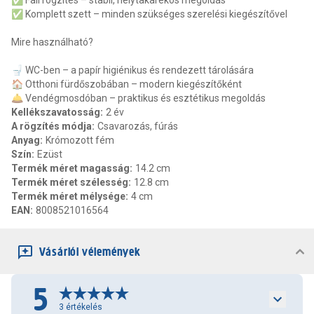
✅ Fali rögzítés – stabil, helytakarékos megoldás
✅ Komplett szett – minden szükséges szerelési kiegészítővel
Mire használható?
🚽 WC-ben – a papír higiénikus és rendezett tárolására
🏠 Otthoni fürdőszobában – modern kiegészítőként
🛎️ Vendégmosdóban – praktikus és esztétikus megoldás
Kellékszavatosság
:
2 év
A rögzítés módja
:
Csavarozás, fúrás
Anyag
:
Krómozott fém
Szín
:
Ezüst
Termék méret magasság
:
14.2 cm
Termék méret szélesség
:
12.8 cm
Termék méret mélysége
:
4 cm
EAN
:
8008521016564
Vásárlói vélemények
5
3
értékelés