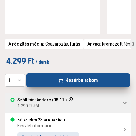
A rögzítés módja
:
Csavarozás, fúrás
Anyag
:
Krómozott fém
4.299 Ft
/ darab
Kosárba rakom
1
Szállítás: keddre (08.11.)
1.290 Ft-tól
Készleten 23 áruházban
Készletinformáció