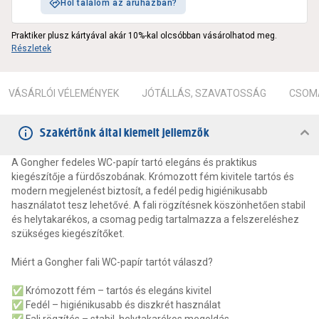
Hol találom az áruházban?
Praktiker plusz kártyával akár 10%-kal olcsóbban vásárolhatod meg.
Részletek
VÁSÁRLÓI VÉLEMÉNYEK
JÓTÁLLÁS, SZAVATOSSÁG
CSOMA
Szakértőnk által kiemelt jellemzők
A Gongher fedeles WC-papír tartó elegáns és praktikus
kiegészítője a fürdőszobának. Krómozott fém kivitele tartós és
modern megjelenést biztosít, a fedél pedig higiénikusabb
használatot tesz lehetővé. A fali rögzítésnek köszönhetően stabil
és helytakarékos, a csomag pedig tartalmazza a felszereléshez
szükséges kiegészítőket.
Miért a Gongher fali WC-papír tartót válaszd?
✅ Krómozott fém – tartós és elegáns kivitel
✅ Fedél – higiénikusabb és diszkrét használat