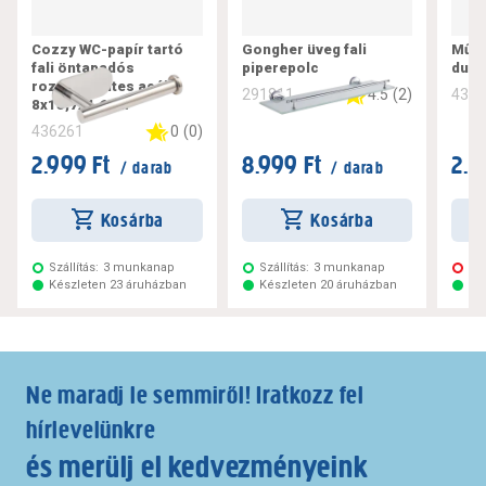
Cozzy WC-papír tartó
Gongher üveg fali
Műan
fali öntapadós
piperepolc
dugu
rozsdamentes acél
4.5
(
2
)
291811
434
8x15,7x4,6cm
0
(
0
)
436261
2.999 Ft
8.999 Ft
2.5
/ darab
/ darab
Kosárba
Kosárba
Szállítás:
3 munkanap
Szállítás:
3 munkanap
Ne
Készleten 23 áruházban
Készleten 20 áruházban
Ké
Ne maradj le semmiről! Iratkozz fel
hírlevelünkre
és merülj el kedvezményeink