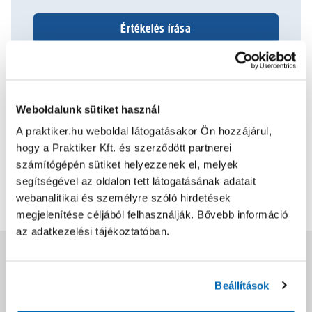
Értékelés írása
2022.01.28.
Weboldalunk sütiket használ
Olcsó, mutatós, praktikus, kis helyen elfér
A praktiker.hu weboldal látogatásakor Ön hozzájárul,
hogy a Praktiker Kft. és szerződött partnerei
Bővebben
2
0
számítógépén sütiket helyezzenek el, melyek
segítségével az oldalon tett látogatásának adatait
webanalitikai és személyre szóló hirdetések
További értékelések
megjelenítése céljából felhasználják. Bővebb információ
az adatkezelési tájékoztatóban.
Jótállás, szavatosság
Beállítások
Csomagolási és súly információk