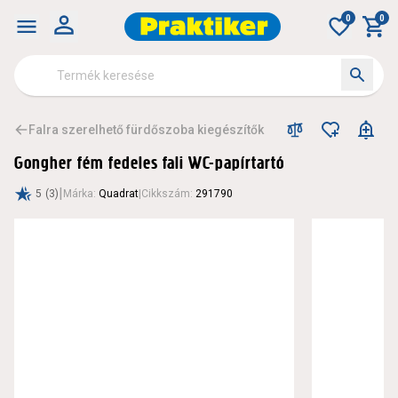
0
0
Falra szerelhető fürdőszoba kiegészítők
Gongher fém fedeles fali WC-papírtartó
|
5
(3)
Márka
:
Quadrat
|
Cikkszám
:
291790