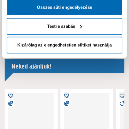
Összes süti engedélyezése
Dokumentumok, felelős személy
Testre szabás
Hibát találtál az oldalon vagy a termék leírásában?
Kérjük jelezd nekünk!
Kizárólag az elengedhetetlen sütiket használja
Neked ajánljuk!