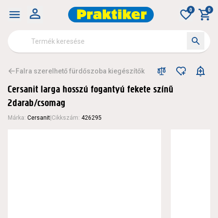
0
0
Falra szerelhető fürdőszoba kiegészítők
Cersanit larga hosszú fogantyú fekete színű
2darab/csomag
Márka
:
Cersanit
|
Cikkszám
:
426295