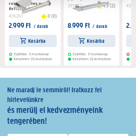
rozsdamentes acél
4.5
(
2
)
291811
434
8x15,7x4,6cm
0
(
0
)
436261
2.999 Ft
8.999 Ft
2.5
/ darab
/ darab
Kosárba
Kosárba
Szállítás:
3 munkanap
Szállítás:
3 munkanap
Ne
Készleten 23 áruházban
Készleten 22 áruházban
Ké
Ne maradj le semmiről! Iratkozz fel
hírlevelünkre
és merülj el kedvezményeink
tengerében!