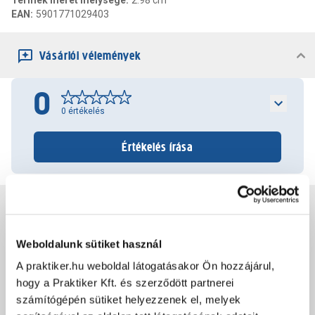
Termék méret mélysége
:
2.98 cm
EAN
:
5901771029403
Vásárlói vélemények
0
0
értékelés
Értékelés írása
Jótállás, szavatosság
Weboldalunk sütiket használ
Csomagolási és súly információk
A praktiker.hu weboldal látogatásakor Ön hozzájárul,
hogy a Praktiker Kft. és szerződött partnerei
Dokumentumok, felelős személy
számítógépén sütiket helyezzenek el, melyek