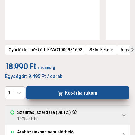
Gyártói termékkód
:
FZAO1000981692
Szín
:
Fekete
Anyag
:
18.990 Ft
/ csomag
Egységár:
9.495 Ft
/ darab
Kosárba rakom
1
Szállítás: szerdára (08.12.)
1.290 Ft-tól
Áruházainkban nem elérhető