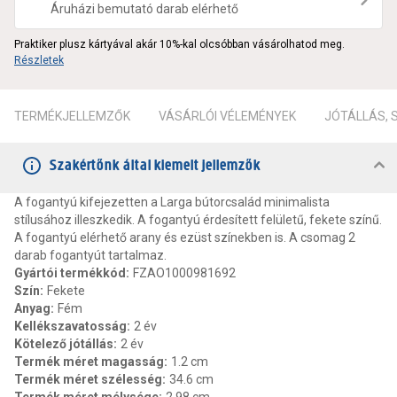
Áruházi bemutató darab elérhető
Praktiker plusz kártyával akár 10%-kal olcsóbban vásárolhatod meg.
Részletek
TERMÉKJELLEMZŐK
VÁSÁRLÓI VÉLEMÉNYEK
JÓTÁLLÁS,
Szakértőnk által kiemelt jellemzők
A fogantyú kifejezetten a Larga bútorcsalád minimalista
stílusához illeszkedik. A fogantyú érdesített felületű, fekete színű.
A fogantyú elérhető arany és ezüst színekben is. A csomag 2
darab fogantyút tartalmaz.
Gyártói termékkód
:
FZAO1000981692
Szín
:
Fekete
Anyag
:
Fém
Kellékszavatosság
:
2 év
Kötelező jótállás
:
2 év
Termék méret magasság
:
1.2 cm
Termék méret szélesség
:
34.6 cm