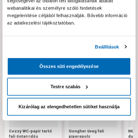
segítségével az oldalon tett látogatásának adatait
webanalitikai és személyre szóló hirdetések
megjelenítése céljából felhasználják. Bővebb információ
Hibát találtál az oldalon vagy a termék leírásában?
az adatkezelési tájékoztatóban.
Kérjük jelezd nekünk!
Beállítások
Neked ajánljuk!
Összes süti engedélyezése
Testre szabás
Kizárólag az elengedhetetlen sütiket használja
Cozzy WC-papír tartó
Gongher üveg fali
Műan
fali öntapadós
piperepolc
dugu