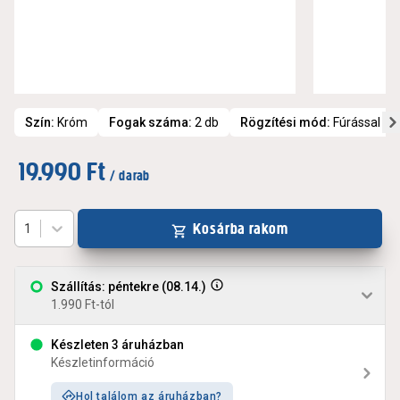
Szín
:
Króm
Fogak száma
:
2 db
Rögzítési mód
:
Fúrással va
19.990 Ft
/ darab
Kosárba rakom
1
Szállítás: péntekre (08.14.)
1.990 Ft-tól
Készleten 3 áruházban
Készletinformáció
Hol találom az áruházban?