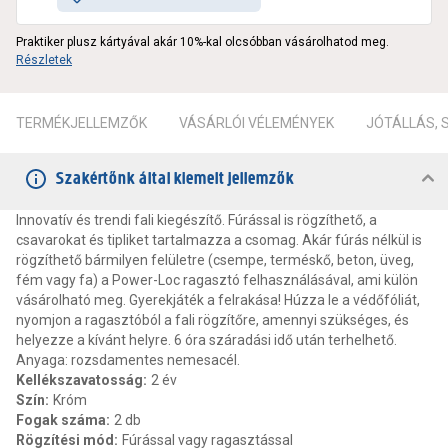
Praktiker plusz kártyával akár 10%-kal olcsóbban vásárolhatod meg.
Részletek
TERMÉKJELLEMZŐK
VÁSÁRLÓI VÉLEMÉNYEK
JÓTÁLLÁS,
Szakértőnk által kiemelt jellemzők
Innovatív és trendi fali kiegészítő. Fúrással is rögzíthető, a
csavarokat és tipliket tartalmazza a csomag. Akár fúrás nélkül is
rögzíthető bármilyen felületre (csempe, terméskő, beton, üveg,
fém vagy fa) a Power-Loc ragasztó felhasználásával, ami külön
vásárolható meg. Gyerekjáték a felrakása! Húzza le a védőfóliát,
nyomjon a ragasztóból a fali rögzítőre, amennyi szükséges, és
helyezze a kívánt helyre. 6 óra száradási idő után terhelhető.
Anyaga: rozsdamentes nemesacél.
Kellékszavatosság
:
2 év
Szín
:
Króm
Fogak száma
:
2 db
Rögzítési mód
:
Fúrással vagy ragasztással