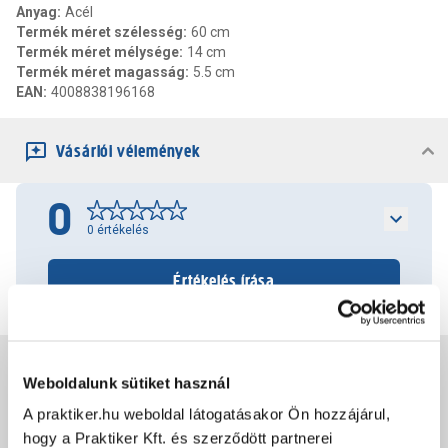
Anyag
:
Acél
Termék méret szélesség
:
60 cm
Termék méret mélysége
:
14 cm
Termék méret magasság
:
5.5 cm
EAN
:
4008838196168
Vásárlói vélemények
0
0
értékelés
Értékelés írása
Jótállás, szavatosság
Weboldalunk sütiket használ
A praktiker.hu weboldal látogatásakor Ön hozzájárul,
Csomagolási és súly információk
hogy a Praktiker Kft. és szerződött partnerei