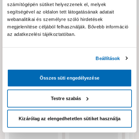
számítógépén sütiket helyezzenek el, melyek
segítségével az oldalon tett látogatásának adatait
Dokumentumok, felelős személy
webanalitikai és személyre szóló hirdetések
megjelenítése céljából felhasználják. Bővebb információ
az adatkezelési tájékoztatóban.
Hibát találtál az oldalon vagy a termék leírásában?
Kérjük jelezd nekünk!
Beállítások
Neked ajánljuk!
Összes süti engedélyezése
Testre szabás
Kizárólag az elengedhetetlen sütiket használja