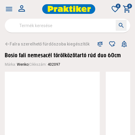
0
0
Falra szerelhető fürdőszoba kiegészítők
Bosio fali nemesacél törölközőtartó rúd duo 60cm
Márka
:
Wenko
|
Cikkszám
:
402097