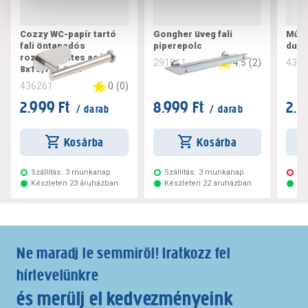
Cozzy WC-papír tartó
Gongher üveg fali
Műan
fali öntapadós
piperepolc
dugu
rozsdamentes acél
4.5
(
2
)
291811
434
8x15,7x4,6cm
0
(
0
)
436261
2.999 Ft
8.999 Ft
2.5
/ darab
/ darab
Kosárba
Kosárba
Szállítás:
3 munkanap
Szállítás:
3 munkanap
Ne
Készleten 23 áruházban
Készleten 22 áruházban
Ké
Ne maradj le semmiről! Iratkozz fel
hírlevelünkre
és merülj el kedvezményeink