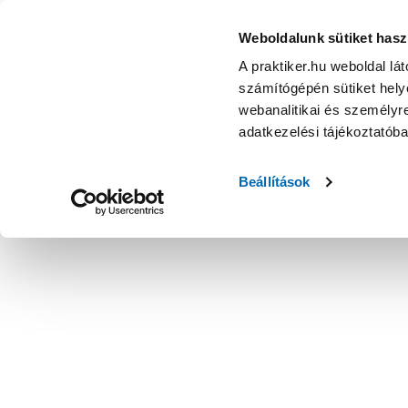
Weboldalunk sütiket hasz
A praktiker.hu weboldal lá
számítógépén sütiket helye
webanalitikai és személyre
adatkezelési tájékoztatób
Beállítások