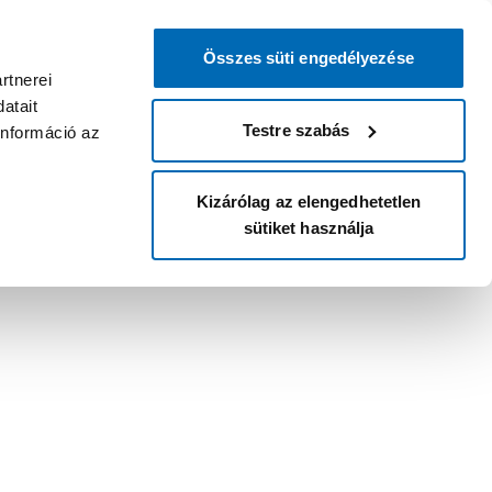
Összes süti engedélyezése
rtnerei
atait
Testre szabás
információ az
Kizárólag az elengedhetetlen
sütiket használja