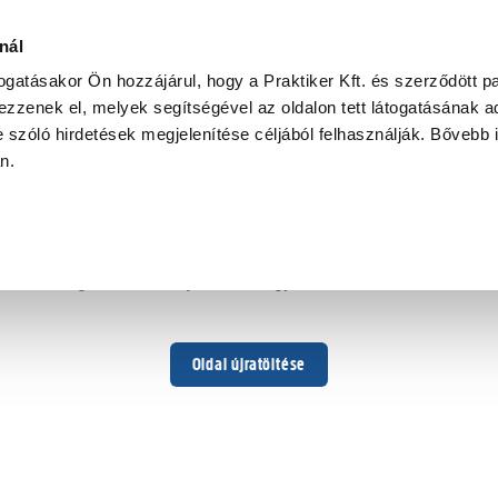
nál
togatásakor Ön hozzájárul, hogy a Praktiker Kft. és szerződött pa
zzenek el, melyek segítségével az oldalon tett látogatásának ad
 szóló hirdetések megjelenítése céljából felhasználják. Bővebb 
Hoppá ...
an.
Váratlan hiba történt
Dolgozunk a hiba javításán. Egy kis türelmet kérünk.
Oldal újratöltése