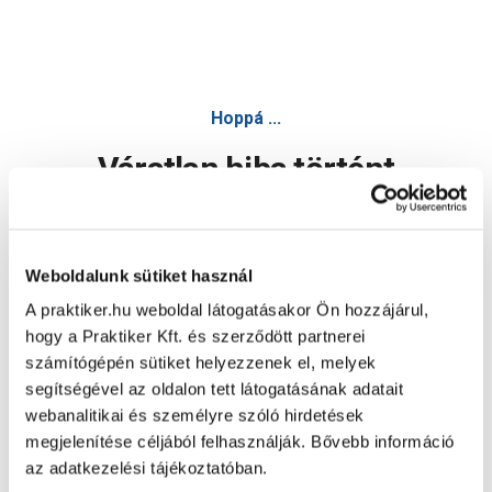
Hoppá ...
Váratlan hiba történt
Dolgozunk a hiba javításán. Egy kis türelmet kérünk.
Weboldalunk sütiket használ
A praktiker.hu weboldal látogatásakor Ön hozzájárul,
Oldal újratöltése
hogy a Praktiker Kft. és szerződött partnerei
számítógépén sütiket helyezzenek el, melyek
segítségével az oldalon tett látogatásának adatait
webanalitikai és személyre szóló hirdetések
megjelenítése céljából felhasználják. Bővebb információ
az adatkezelési tájékoztatóban.