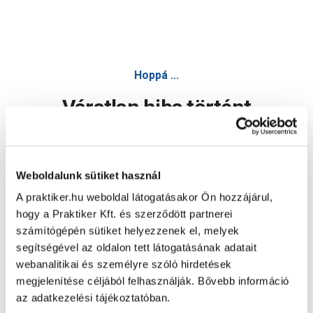
Hoppá ...
Váratlan hiba történt
Dolgozunk a hiba javításán. Egy kis türelmet kérünk.
Weboldalunk sütiket használ
A praktiker.hu weboldal látogatásakor Ön hozzájárul,
Oldal újratöltése
hogy a Praktiker Kft. és szerződött partnerei
számítógépén sütiket helyezzenek el, melyek
segítségével az oldalon tett látogatásának adatait
webanalitikai és személyre szóló hirdetések
megjelenítése céljából felhasználják. Bővebb információ
az adatkezelési tájékoztatóban.