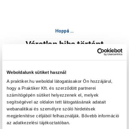
Hoppá ...
Váratlan hiba történt
Dolgozunk a hiba javításán. Egy kis türelmet kérünk.
Weboldalunk sütiket használ
A praktiker.hu weboldal látogatásakor Ön hozzájárul,
Oldal újratöltése
hogy a Praktiker Kft. és szerződött partnerei
számítógépén sütiket helyezzenek el, melyek
segítségével az oldalon tett látogatásának adatait
webanalitikai és személyre szóló hirdetések
megjelenítése céljából felhasználják. Bővebb információ
az adatkezelési tájékoztatóban.