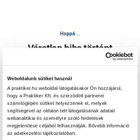
Hoppá ...
Váratlan hiba történt
Dolgozunk a hiba javításán. Egy kis türelmet kérünk.
Weboldalunk sütiket használ
A praktiker.hu weboldal látogatásakor Ön hozzájárul,
Oldal újratöltése
hogy a Praktiker Kft. és szerződött partnerei
számítógépén sütiket helyezzenek el, melyek
segítségével az oldalon tett látogatásának adatait
webanalitikai és személyre szóló hirdetések
megjelenítése céljából felhasználják. Bővebb információ
az adatkezelési tájékoztatóban.